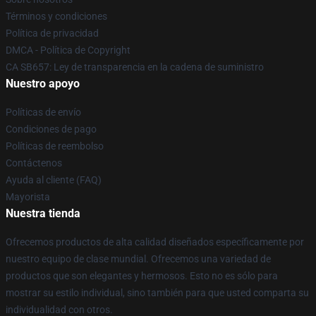
Términos y condiciones
Política de privacidad
DMCA - Política de Copyright
CA SB657: Ley de transparencia en la cadena de suministro
Nuestro apoyo
Políticas de envío
Condiciones de pago
Políticas de reembolso
Contáctenos
Ayuda al cliente (FAQ)
Mayorista
Nuestra tienda
Ofrecemos productos de alta calidad diseñados específicamente por
nuestro equipo de clase mundial. Ofrecemos una variedad de
productos que son elegantes y hermosos. Esto no es sólo para
mostrar su estilo individual, sino también para que usted comparta su
individualidad con otros.