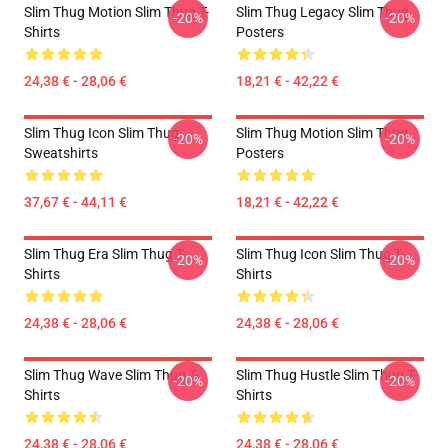
Slim Thug Motion Slim Thug T-
Slim Thug Legacy Slim Thug
-20%
-20%
Shirts
Posters
24,38 € - 28,06 €
18,21 € - 42,22 €
Slim Thug Icon Slim Thug
Slim Thug Motion Slim Thug
-20%
-20%
Sweatshirts
Posters
37,67 € - 44,11 €
18,21 € - 42,22 €
Slim Thug Era Slim Thug T-
Slim Thug Icon Slim Thug T-
-20%
-20%
Shirts
Shirts
24,38 € - 28,06 €
24,38 € - 28,06 €
Slim Thug Wave Slim Thug T-
Slim Thug Hustle Slim Thug T-
-20%
-20%
Shirts
Shirts
24,38 € - 28,06 €
24,38 € - 28,06 €