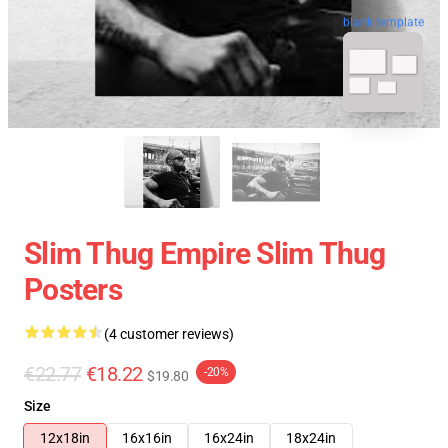
blank template
Slim Thug Empire Slim Thug
Posters
(4 customer reviews)
€22.77
€18.22
-20%
$19.80
Size
12x18in
16x16in
16x24in
18x24in