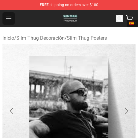
FREE
shipping on orders over $100
Slim Thug Shop - Official Slim Thug Merchandise Store
Open menu
Inicio
/
Slim Thug Decoración
/
Slim Thug Posters