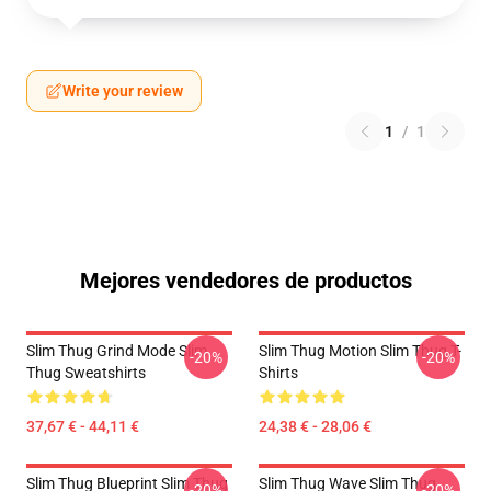
Write your review
1
/
1
Mejores vendedores de productos
Slim Thug Grind Mode Slim
Slim Thug Motion Slim Thug T-
-20%
-20%
Thug Sweatshirts
Shirts
37,67 € - 44,11 €
24,38 € - 28,06 €
Slim Thug Blueprint Slim Thug
Slim Thug Wave Slim Thug
-20%
-20%