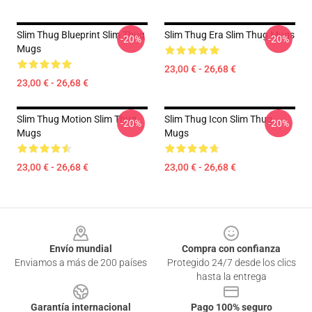
Slim Thug Blueprint Slim Thug
Slim Thug Era Slim Thug Mugs
-20%
-20%
Mugs
23,00 € - 26,68 €
23,00 € - 26,68 €
Slim Thug Motion Slim Thug
Slim Thug Icon Slim Thug
-20%
-20%
Mugs
Mugs
23,00 € - 26,68 €
23,00 € - 26,68 €
Footer
Envío mundial
Compra con confianza
Enviamos a más de 200 países
Protegido 24/7 desde los clics
hasta la entrega
Garantía internacional
Pago 100% seguro