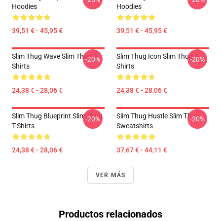
Hoodies
Hoodies
39,51 € - 45,95 €
39,51 € - 45,95 €
Slim Thug Wave Slim Thug T-
Slim Thug Icon Slim Thug T-
-20%
-20%
Shirts
Shirts
24,38 € - 28,06 €
24,38 € - 28,06 €
Slim Thug Blueprint Slim Thug
Slim Thug Hustle Slim Thug
-20%
-20%
T-Shirts
Sweatshirts
24,38 € - 28,06 €
37,67 € - 44,11 €
VER MÁS
Productos relacionados