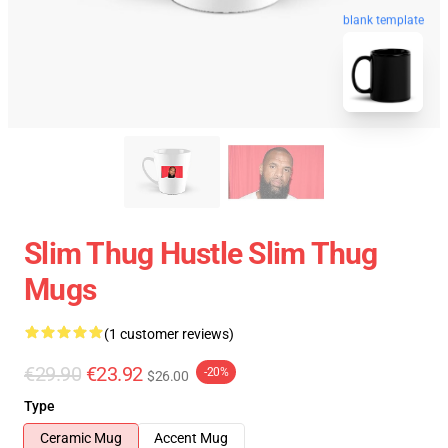
blank template
Slim Thug Hustle Slim Thug
Mugs
(1 customer reviews)
€29.90
€23.92
-20%
$26.00
Type
Ceramic Mug
Accent Mug