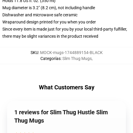
Holds 11.8 US fl. oz. (350 ml)
Mug diameter is 3.2" (8.2 cm), not including handle
Dishwasher and microwave safe ceramic
Wraparound design printed for you when you order
Since every item is made just for you by your local third-party fulfiller,
there may be slight variances in the product received
SKU
:
MOCK-mugs-1744889154-BLACK
Categorías
:
Slim Thug Mugs
,
What Customers Say
1 reviews for Slim Thug Hustle Slim
Thug Mugs