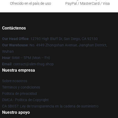
Ofrecido en el país de uso
PayPal / MasterCard / Visa
Contáctenos
Our Head Office
: 12760 High Bluff Dr, San Diego, CA 92130
Our Warehouse
: No. 4949 Zhongshan Avenue, Jianghan District,
Wuhan
Hour
: 9AM – 5PM (Mon – Fri)
Email
: contact@slim-thug.shop
Nuestra empresa
Sobre nosotros
Términos y condiciones
Política de privacidad
DMCA - Política de Copyright
CA SB657: Ley de transparencia en la cadena de suministro
Nuestro apoyo