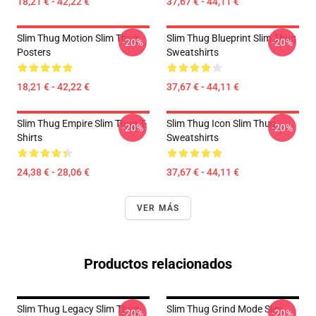
18,21 € - 42,22 €
37,67 € - 44,11 €
Slim Thug Motion Slim Thug
Slim Thug Blueprint Slim Thug
-20%
-20%
Posters
Sweatshirts
18,21 € - 42,22 €
37,67 € - 44,11 €
Slim Thug Empire Slim Thug T-
Slim Thug Icon Slim Thug
-20%
-20%
Shirts
Sweatshirts
24,38 € - 28,06 €
37,67 € - 44,11 €
VER MÁS
Productos relacionados
Slim Thug Legacy Slim Thug
Slim Thug Grind Mode Slim
-20%
-20%