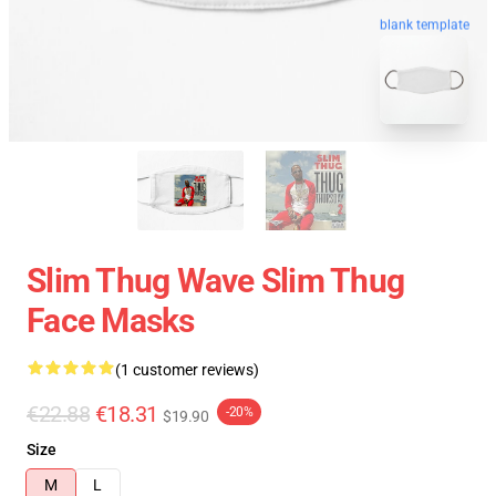
blank template
Slim Thug Wave Slim Thug
Face Masks
(1 customer reviews)
€22.88
€18.31
-20%
$19.90
Size
M
L