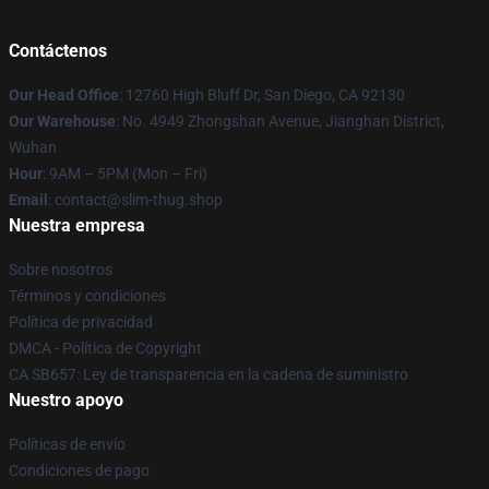
Contáctenos
Our Head Office
: 12760 High Bluff Dr, San Diego, CA 92130
Our Warehouse
: No. 4949 Zhongshan Avenue, Jianghan District,
Wuhan
Hour
: 9AM – 5PM (Mon – Fri)
Email
: contact@slim-thug.shop
Nuestra empresa
Sobre nosotros
Términos y condiciones
Política de privacidad
DMCA - Política de Copyright
CA SB657: Ley de transparencia en la cadena de suministro
Nuestro apoyo
Políticas de envío
Condiciones de pago