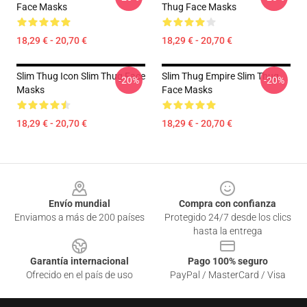
Face Masks
Thug Face Masks
18,29 € - 20,70 €
18,29 € - 20,70 €
Slim Thug Icon Slim Thug Face
Slim Thug Empire Slim Thug
-20%
-20%
Masks
Face Masks
18,29 € - 20,70 €
18,29 € - 20,70 €
Footer
Envío mundial
Compra con confianza
Enviamos a más de 200 países
Protegido 24/7 desde los clics
hasta la entrega
Garantía internacional
Pago 100% seguro
Ofrecido en el país de uso
PayPal / MasterCard / Visa