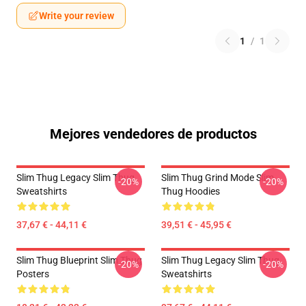
Write your review
1
/
1
Mejores vendedores de productos
Slim Thug Legacy Slim Thug
Slim Thug Grind Mode Slim
-20%
-20%
Sweatshirts
Thug Hoodies
37,67 € - 44,11 €
39,51 € - 45,95 €
Slim Thug Blueprint Slim Thug
Slim Thug Legacy Slim Thug
-20%
-20%
Posters
Sweatshirts