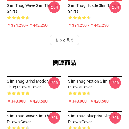
Slim Thug Wave Slim Thug T-
Slim Thug Hustle Slim Thug T-
-20%
-20%
Shirts
Shirts
￥384,250 - ￥442,250
￥384,250 - ￥442,250
もっと見る
関連商品
Slim Thug Grind Mode Slim
Slim Thug Motion Slim Thug
-20%
-20%
Thug Pillows Cover
Pillows Cover
￥348,000 - ￥420,500
￥348,000 - ￥420,500
Slim Thug Wave Slim Thug
Slim Thug Blueprint Slim Thug
-20%
-20%
Pillows Cover
Pillows Cover