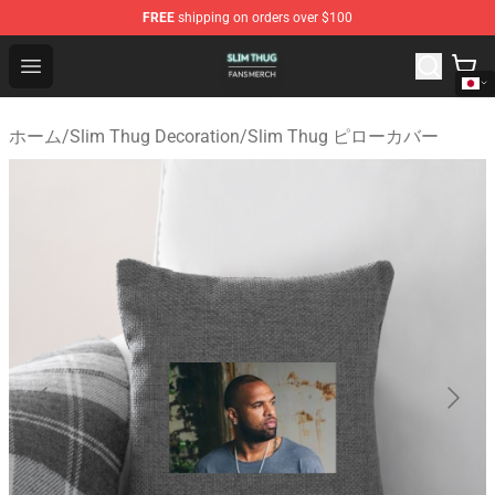
FREE
shipping on orders over $100
Slim Thug Shop - Official Slim Thug Merchandise Store
Open menu
ホーム
/
Slim Thug Decoration
/
Slim Thug ピローカバー