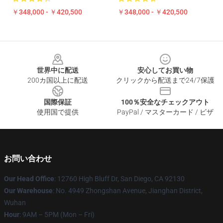
￥348,000 - ￥420,500
￥348,000 - ￥420,500
Footer
世界中に配送
安心してお買い物
200カ国以上に配送
クリックから配送まで24/7保護
国際保証
100％安全なチェックアウト
使用国で提供
PayPal / マスターカード / ビザ
お問い合わせ
Our Head Office
: 12760 High Bluff Dr, San Diego, CA 92130
Our Warehouse
: No. 4949 Zhongshan Avenue, Jianghan District,
Wuhan
Hour
: 9AM – 5PM (Mon – Fri)