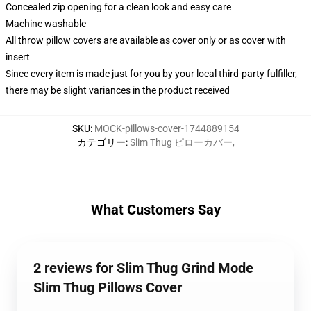
Concealed zip opening for a clean look and easy care
Machine washable
All throw pillow covers are available as cover only or as cover with
insert
Since every item is made just for you by your local third-party fulfiller,
there may be slight variances in the product received
SKU
:
MOCK-pillows-cover-1744889154
カテゴリー
:
Slim Thug ピローカバー
,
What Customers Say
2 reviews for Slim Thug Grind Mode
Slim Thug Pillows Cover