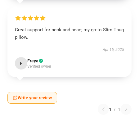
Great support for neck and head; my go-to Slim Thug
pillow.
Apr 15, 2025
Freya
F
Verified owner
Write your review
1
/
1