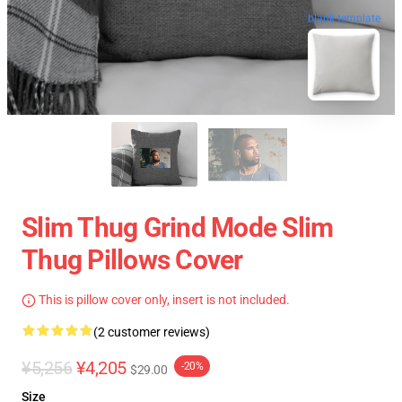
blank template
Slim Thug Grind Mode Slim
Thug Pillows Cover
This is pillow cover only, insert is not included.
(2 customer reviews)
¥5,256
¥4,205
-20%
$29.00
Size