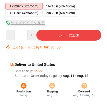
19x29in (50x75cm)
16x16in (40x40cm)
18x18in (45x45cm)
20x20in (50x50cm)
サイズガイドを見る
Quantity
カートに追加
このセールはあと
04
:
36
:
55
Deliver to United States
Cost to ship:
$6.99
Standard - Order today to get by
Aug. 11 - Aug. 18
Production
Shipping
Delivered
Today
Aug. 07
Aug. 11 - Aug. 18