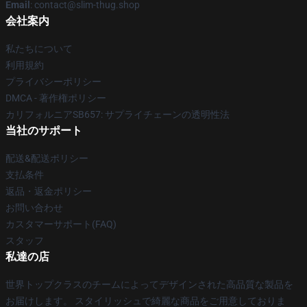
Email
: contact@slim-thug.shop
会社案内
私たちについて
利用規約
プライバシーポリシー
DMCA - 著作権ポリシー
カリフォルニアSB657: サプライチェーンの透明性法
当社のサポート
配送&配送ポリシー
支払条件
返品・返金ポリシー
お問い合わせ
カスタマーサポート(FAQ)
スタッフ
私達の店
世界トップクラスのチームによってデザインされた高品質な製品を
お届けします。 スタイリッシュで綺麗な商品をご用意しておりま