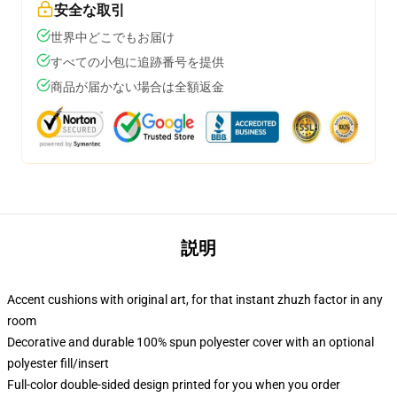
安全な取引
世界中どこでもお届け
すべての小包に追跡番号を提供
商品が届かない場合は全額返金
説明
Accent cushions with original art, for that instant zhuzh factor in any
room
Decorative and durable 100% spun polyester cover with an optional
polyester fill/insert
Full-color double-sided design printed for you when you order