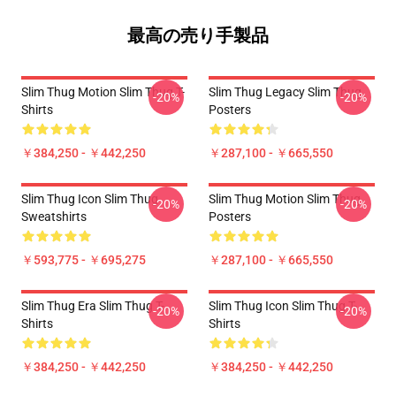
最高の売り手製品
Slim Thug Motion Slim Thug T-
Slim Thug Legacy Slim Thug
-20%
-20%
Shirts
Posters
￥384,250 - ￥442,250
￥287,100 - ￥665,550
Slim Thug Icon Slim Thug
Slim Thug Motion Slim Thug
-20%
-20%
Sweatshirts
Posters
￥593,775 - ￥695,275
￥287,100 - ￥665,550
Slim Thug Era Slim Thug T-
Slim Thug Icon Slim Thug T-
-20%
-20%
Shirts
Shirts
￥384,250 - ￥442,250
￥384,250 - ￥442,250