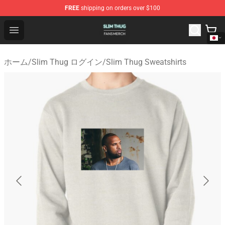
FREE
shipping on orders over $100
Slim Thug Shop - Official Slim Thug Merchandise Store
Open menu
ホーム
/
Slim Thug ログイン
/
Slim Thug Sweatshirts