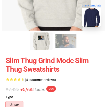
blank template
Slim Thug Grind Mode Slim
Thug Sweatshirts
(4 customer reviews)
¥7,422
¥5,938
-20%
$40.95
Type
Unisex