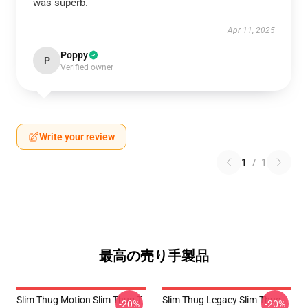
was superb.
Apr 11, 2025
Poppy
P
Verified owner
Write your review
1
/
1
最高の売り手製品
Slim Thug Motion Slim Thug T-
Slim Thug Legacy Slim Thug
-20%
-20%