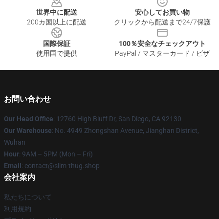
世界中に配送
安心してお買い物
200カ国以上に配送
クリックから配送まで24/7保護
国際保証
100％安全なチェックアウト
使用国で提供
PayPal / マスターカード / ビザ
お問い合わせ
Our Head Office
: 12760 High Bluff Dr, San Diego, CA 92130
Our Warehouse
: No. 4949 Zhongshan Avenue, Jianghan District,
Wuhan
Hour
: 9AM – 5PM (Mon – Fri)
Email
: contact@slim-thug.shop
会社案内
私たちについて
利用規約