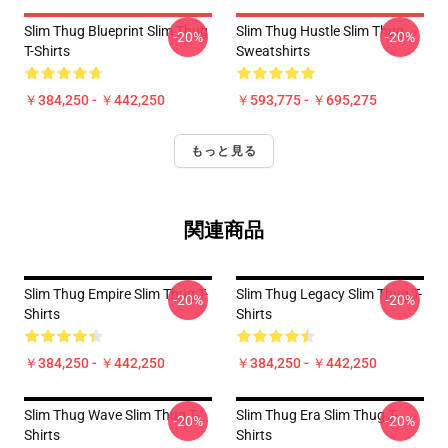
Slim Thug Blueprint Slim Thug
Slim Thug Hustle Slim Thug
-20%
-20%
T-Shirts
Sweatshirts
￥384,250 - ￥442,250
￥593,775 - ￥695,275
もっと見る
関連商品
Slim Thug Empire Slim Thug T-
Slim Thug Legacy Slim Thug T-
-20%
-20%
Shirts
Shirts
￥384,250 - ￥442,250
￥384,250 - ￥442,250
Slim Thug Wave Slim Thug T-
Slim Thug Era Slim Thug T-
-20%
-20%
Shirts
Shirts