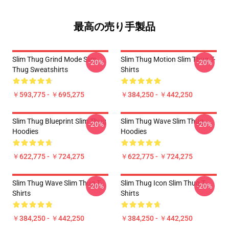
最高の売り手製品
Slim Thug Grind Mode Slim
Slim Thug Motion Slim Thug T-
-20%
-20%
Thug Sweatshirts
Shirts
￥593,775 - ￥695,275
￥384,250 - ￥442,250
Slim Thug Blueprint Slim Thug
Slim Thug Wave Slim Thug
-20%
-20%
Hoodies
Hoodies
￥622,775 - ￥724,275
￥622,775 - ￥724,275
Slim Thug Wave Slim Thug T-
Slim Thug Icon Slim Thug T-
-20%
-20%
Shirts
Shirts
￥384,250 - ￥442,250
￥384,250 - ￥442,250