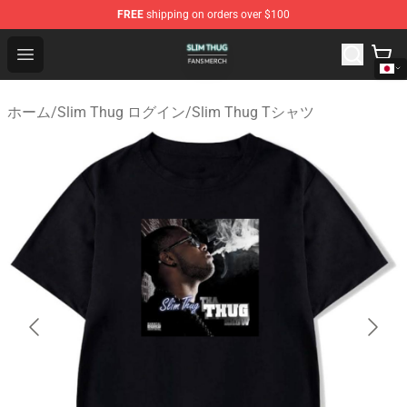
FREE
shipping on orders over $100
Slim Thug Shop - Official Slim Thug Merchandise Store
Open menu
ホーム
/
Slim Thug ログイン
/
Slim Thug Tシャツ