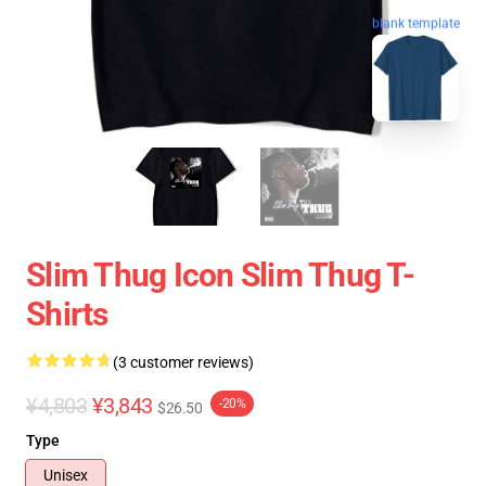
blank template
Slim Thug Icon Slim Thug T-
Shirts
(3 customer reviews)
¥4,803
¥3,843
-20%
$26.50
Type
Unisex