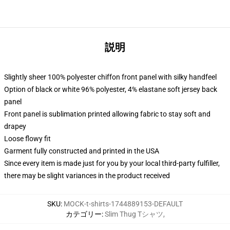
説明
Slightly sheer 100% polyester chiffon front panel with silky handfeel
Option of black or white 96% polyester, 4% elastane soft jersey back
panel
Front panel is sublimation printed allowing fabric to stay soft and
drapey
Loose flowy fit
Garment fully constructed and printed in the USA
Since every item is made just for you by your local third-party fulfiller,
there may be slight variances in the product received
SKU
:
MOCK-t-shirts-1744889153-DEFAULT
カテゴリー
:
Slim Thug Tシャツ
,