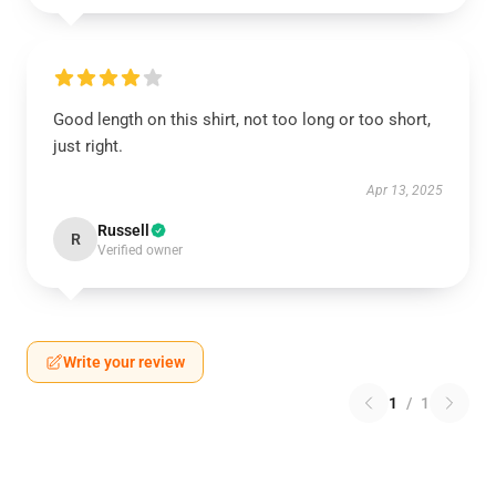
Good length on this shirt, not too long or too short,
just right.
Apr 13, 2025
Russell
R
Verified owner
Write your review
1
/
1