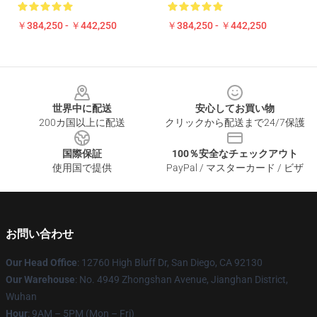
￥384,250 - ￥442,250
￥384,250 - ￥442,250
Footer
世界中に配送
安心してお買い物
200カ国以上に配送
クリックから配送まで24/7保護
国際保証
100％安全なチェックアウト
使用国で提供
PayPal / マスターカード / ビザ
お問い合わせ
Our Head Office
: 12760 High Bluff Dr, San Diego, CA 92130
Our Warehouse
: No. 4949 Zhongshan Avenue, Jianghan District,
Wuhan
Hour
: 9AM – 5PM (Mon – Fri)