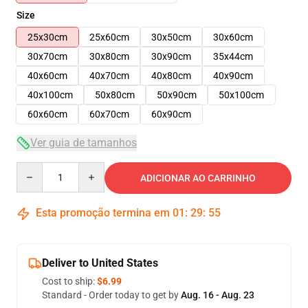
Size
25x30cm
25x60cm
30x50cm
30x60cm
30x70cm
30x80cm
30x90cm
35x44cm
40x60cm
40x70cm
40x80cm
40x90cm
40x100cm
50x80cm
50x90cm
50x100cm
60x60cm
60x70cm
60x90cm
Ver guia de tamanhos
Quantity
ADICIONAR AO CARRINHO
Esta promoção termina em
01
:
29
:
54
Deliver to United States
Cost to ship:
$6.99
Standard - Order today to get by
Aug. 16 - Aug. 23