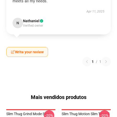
meets all my needs.
Apr 11, 2025
Nathaniel
N
Verified owner
Write your review
1
/
1
Mais vendidos produtos
Slim Thug Grind Mode Slim
Slim Thug Motion Slim Thug T-
-20%
-20%