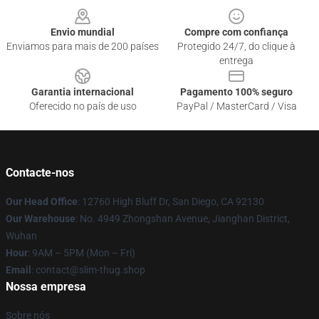
Envio mundial
Compre com confiança
Enviamos para mais de 200 países
Protegido 24/7, do clique à
entrega
Garantia internacional
Pagamento 100% seguro
Oferecido no país de uso
PayPal / MasterCard / Visa
Contacte-nos
Our Head Office
: 12760 High Bluff Dr, San Diego, CA 92130
Our Warehouse
: No. 4949 Zhongshan Avenue, Jianghan District,
Wuhan
Hour
: 9AM – 5PM (Mon – Fri)
Email
: contact@slim-thug.shop
Nossa empresa
Sobre nós