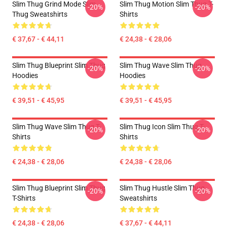
Slim Thug Grind Mode Slim
Slim Thug Motion Slim Thug T-
-20%
-20%
Thug Sweatshirts
Shirts
€ 37,67 - € 44,11
€ 24,38 - € 28,06
Slim Thug Blueprint Slim Thug
Slim Thug Wave Slim Thug
-20%
-20%
Hoodies
Hoodies
€ 39,51 - € 45,95
€ 39,51 - € 45,95
Slim Thug Wave Slim Thug T-
Slim Thug Icon Slim Thug T-
-20%
-20%
Shirts
Shirts
€ 24,38 - € 28,06
€ 24,38 - € 28,06
Slim Thug Blueprint Slim Thug
Slim Thug Hustle Slim Thug
-20%
-20%
T-Shirts
Sweatshirts
€ 24,38 - € 28,06
€ 37,67 - € 44,11