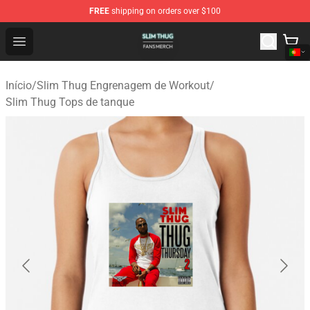
FREE
shipping on orders over $100
Slim Thug Shop - Official Slim Thug Merchandise Store
Open menu
Início
/
Slim Thug Engrenagem de Workout
/
Slim Thug Tops de tanque