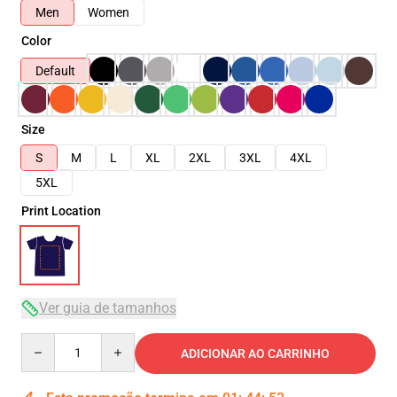
Men
Women
Color
Default
Size
S
M
L
XL
2XL
3XL
4XL
5XL
Print Location
Ver guia de tamanhos
Quantity
ADICIONAR AO CARRINHO