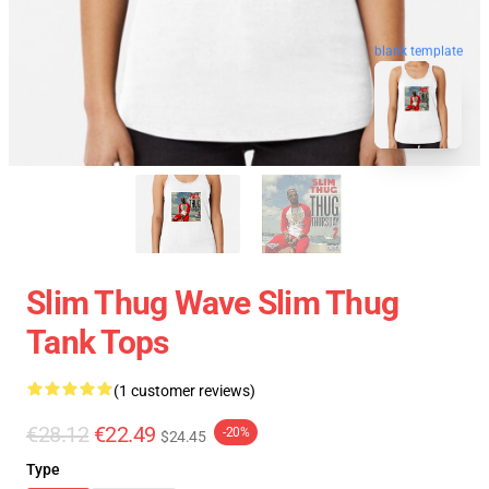
blank template
Slim Thug Wave Slim Thug
Tank Tops
(1 customer reviews)
€28.12
€22.49
-20%
$24.45
Type