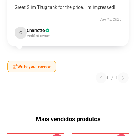
Great Slim Thug tank for the price. I'm impressed!
Apr 13, 2025
Charlotte
C
Verified owner
Write your review
1
/
1
Mais vendidos produtos