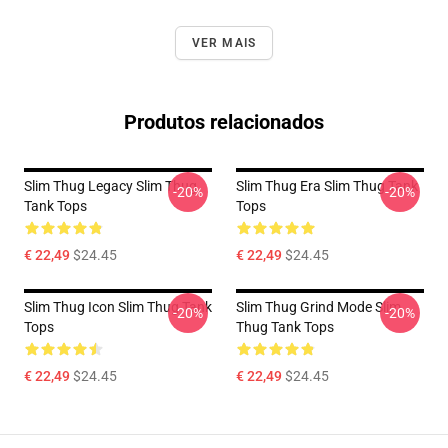
VER MAIS
Produtos relacionados
Slim Thug Legacy Slim Thug
Slim Thug Era Slim Thug Tank
-20%
-20%
Tank Tops
Tops
€ 22,49
$24.45
€ 22,49
$24.45
Slim Thug Icon Slim Thug Tank
Slim Thug Grind Mode Slim
-20%
-20%
Tops
Thug Tank Tops
€ 22,49
$24.45
€ 22,49
$24.45
Footer