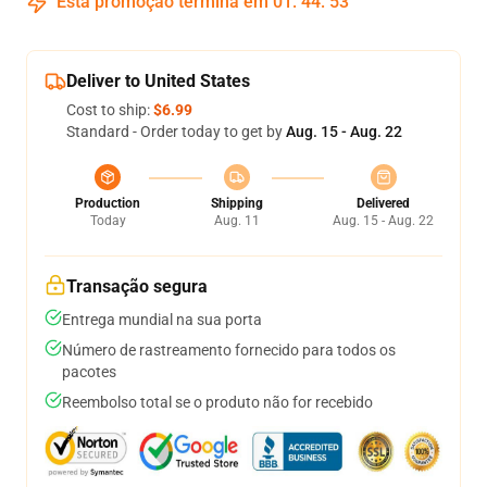
Esta promoção termina em
01
:
44
:
52
Deliver to United States
Cost to ship:
$6.99
Standard - Order today to get by
Aug. 15 - Aug. 22
Production
Shipping
Delivered
Today
Aug. 11
Aug. 15 - Aug. 22
Transação segura
Entrega mundial na sua porta
Número de rastreamento fornecido para todos os
pacotes
Reembolso total se o produto não for recebido