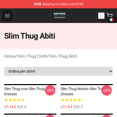
FREE
shipping on orders over $100
Slim Thug Shop - Official Slim Thug Merchandise Store
Open menu
Slim Thug Abiti
Home
/
Slim Thug Cloth
/
Slim Thug Abiti
Slim Thug Icon Slim Thug
Slim Thug Motion Slim Thug
-20%
-20%
Dresses
Dresses
27,14 €
$29.5
27,14 €
$29.5