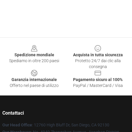
Footer
Spedizione mondiale
Acquista in tutta sicurezza
Spediamo in oltre 200 paesi
Protetto 24/7 dai clic alla
consegna
Garanzia internazionale
Pagamento sicuro al 100%
Offerto nel paese di utilizzo
PayPal / MasterCard / Visa
Contattaci
Our Head Office
: 12760 High Bluff Dr, San Diego, CA 92130