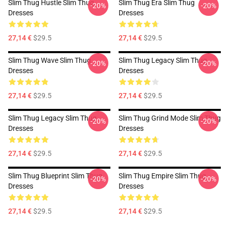
Slim Thug Hustle Slim Thug
Slim Thug Era Slim Thug
-20%
-20%
Dresses
Dresses
27,14 €
$29.5
27,14 €
$29.5
Slim Thug Wave Slim Thug
Slim Thug Legacy Slim Thug
-20%
-20%
Dresses
Dresses
27,14 €
$29.5
27,14 €
$29.5
Slim Thug Legacy Slim Thug
Slim Thug Grind Mode Slim Thug
-20%
-20%
Dresses
Dresses
27,14 €
$29.5
27,14 €
$29.5
Slim Thug Blueprint Slim Thug
Slim Thug Empire Slim Thug
-20%
-20%
Dresses
Dresses
27,14 €
$29.5
27,14 €
$29.5