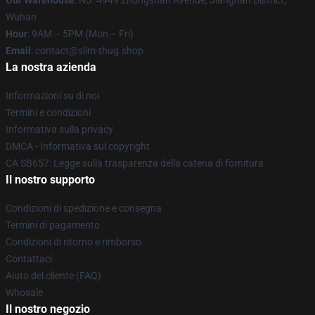
Our Warehouse
: No. 4949 Zhongshan Avenue, Jianghan District,
Wuhan
Hour
: 9AM – 5PM (Mon – Fri)
Email
: contact@slim-thug.shop
La nostra azienda
Informazioni su di noi
Termini e condizioni
Informativa sulla privacy
DMCA - Informativa sul copyright
CA SB657: Legge sulla trasparenza della catena di fornitura
Il nostro supporto
Condizioni di spedizione e consegna
Termini di pagamento
Condizioni di ritorno e rimborso
Contattaci
Aiuto del cliente (FAQ)
Whosale
Il nostro negozio