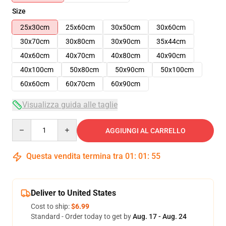
Size
25x30cm
25x60cm
30x50cm
30x60cm
30x70cm
30x80cm
30x90cm
35x44cm
40x60cm
40x70cm
40x80cm
40x90cm
40x100cm
50x80cm
50x90cm
50x100cm
60x60cm
60x70cm
60x90cm
Visualizza guida alle taglie
Quantity
AGGIUNGI AL CARRELLO
Questa vendita termina tra
01
:
01
:
54
Deliver to United States
Cost to ship:
$6.99
Standard - Order today to get by
Aug. 17 - Aug. 24