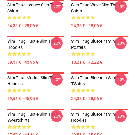
Slim Thug Legacy Slim Thug T-
Slim Thug Wave Slim Thug T-
-20%
-20%
Shirts
Shirts
24,38 € - 28,06 €
24,38 € - 28,06 €
Slim Thug Hustle Slim Thug
Slim Thug Blueprint Slim Thug
-20%
-20%
Hoodies
Posters
39,51 € - 45,95 €
18,21 € - 42,22 €
Slim Thug Motion Slim Thug
Slim Thug Blueprint Slim Thug
-20%
-20%
Hoodies
T-Shirts
39,51 € - 45,95 €
24,38 € - 28,06 €
Slim Thug Hustle Slim Thug
Slim Thug Blueprint Slim Thug
-20%
-20%
Sweatshirts
Hoodies