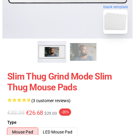
blank template
Slim Thug Grind Mode Slim
Thug Mouse Pads
(3 customer reviews)
€33.35
€26.68
-20%
$29.00
Type
Mouse Pad
LED Mouse Pad