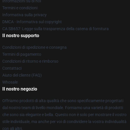
Informazioni su di noi
Termini e condizioni
Informativa sulla privacy
DMCA - Informativa sul copyright
CA SB657: Legge sulla trasparenza della catena di fornitura
Il nostro supporto
Condizioni di spedizione e consegna
Termini di pagamento
Condizioni di ritorno e rimborso
Contattaci
Aiuto del cliente (FAQ)
Whosale
Il nostro negozio
Offriamo prodotti di alta qualità che sono specificamente progettati
dal nostro team di livello mondiale. Forniamo una varietà di prodotti
che sono sia elegante e bella. Questo non è solo per mostrare il vostro
stile individuale, ma anche per voi di condividere la vostra individualità
con gli altri.