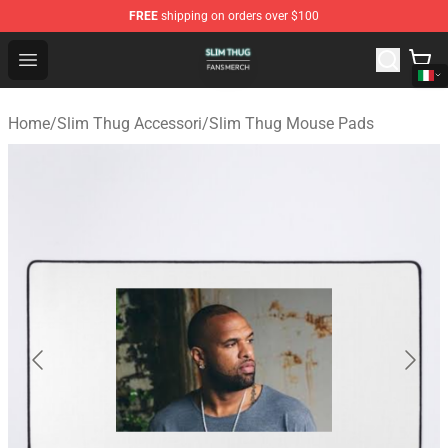
FREE
shipping on orders over $100
Slim Thug Shop - Official Slim Thug Merchandise Store
Open menu
Home
/
Slim Thug Accessori
/
Slim Thug Mouse Pads