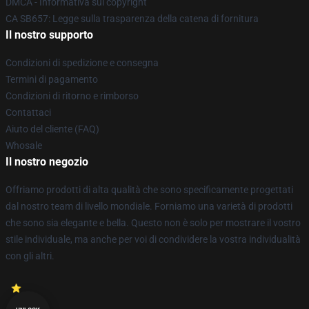
DMCA - Informativa sul copyright
CA SB657: Legge sulla trasparenza della catena di fornitura
Il nostro supporto
Condizioni di spedizione e consegna
Termini di pagamento
Condizioni di ritorno e rimborso
Contattaci
Aiuto del cliente (FAQ)
Whosale
Il nostro negozio
Offriamo prodotti di alta qualità che sono specificamente progettati
dal nostro team di livello mondiale. Forniamo una varietà di prodotti
che sono sia elegante e bella. Questo non è solo per mostrare il vostro
stile individuale, ma anche per voi di condividere la vostra individualità
con gli altri.