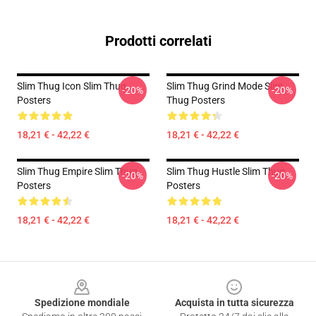
Prodotti correlati
Slim Thug Icon Slim Thug
Slim Thug Grind Mode Slim
-20%
-20%
Posters
Thug Posters
18,21 € - 42,22 €
18,21 € - 42,22 €
Slim Thug Empire Slim Thug
Slim Thug Hustle Slim Thug
-20%
-20%
Posters
Posters
18,21 € - 42,22 €
18,21 € - 42,22 €
Footer
Spedizione mondiale
Acquista in tutta sicurezza