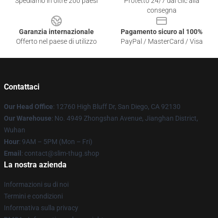
Spediamo in oltre 200 paesi
Protetto 24/7 dai clic alla
consegna
Garanzia internazionale
Pagamento sicuro al 100%
Offerto nel paese di utilizzo
PayPal / MasterCard / Visa
Contattaci
Our Head Office
: 12760 High Bluff Dr, San Diego, CA 92130
Our Warehouse
: No. 4949 Zhongshan Avenue, Jianghan District,
Wuhan
Hour
: 9AM – 5PM (Mon – Fri)
Email
: contact@slim-thug.shop
La nostra azienda
Informazioni su di noi
Termini e condizioni
Informativa sulla privacy