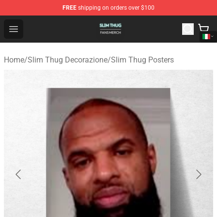
FREE
shipping on orders over $100
Slim Thug Shop - Official Slim Thug Merchandise Store
Open menu
Home
/
Slim Thug Decorazione
/
Slim Thug Posters