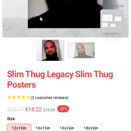
blank template
Slim Thug Legacy Slim Thug
Posters
(2 customer reviews)
€22.77
€18.22
-20%
$19.80
Size
12x18in
16x16in
16x24in
18x24in