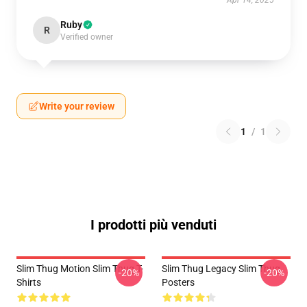
Apr 14, 2025
Ruby
R
Verified owner
Write your review
1
/
1
I prodotti più venduti
Slim Thug Motion Slim Thug T-
Slim Thug Legacy Slim Thug
-20%
-20%
Shirts
Posters