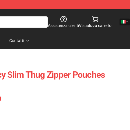
Assistenza clienti
Visualizza carrello
Contatti
cy Slim Thug Zipper Pouches
)
e