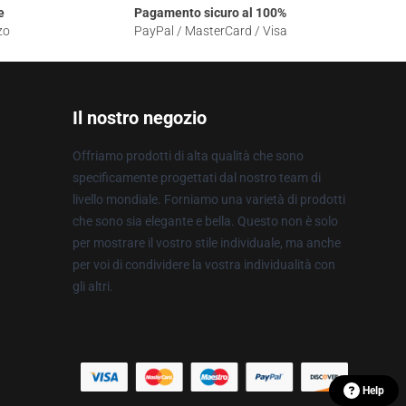
e
Pagamento sicuro al 100%
zo
PayPal / MasterCard / Visa
Il nostro negozio
Offriamo prodotti di alta qualità che sono
specificamente progettati dal nostro team di
livello mondiale. Forniamo una varietà di prodotti
che sono sia elegante e bella. Questo non è solo
per mostrare il vostro stile individuale, ma anche
per voi di condividere la vostra individualità con
gli altri.
Help