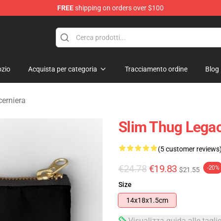
FREE
shipping on orders over $100
e
zio
Acquista per categoria
Tracciamento ordine
Blog
cerniera
Slim Thug Lega
(5 customer reviews
€24.78
€19.83
-20%
$21.55
Size
14x18x1.5cm
Visualizza guida alle tagli