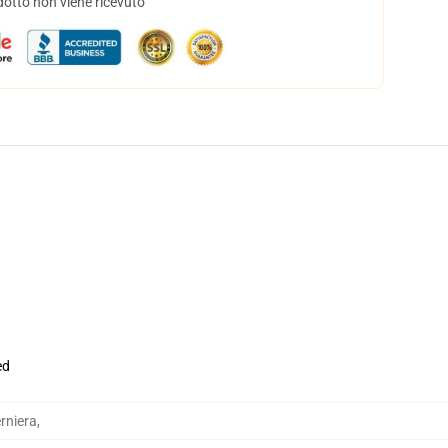
dotto non viene ricevuto
ed
rniera
,