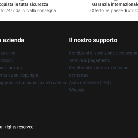
cquista in tutta sicurezza
Garanzia internazional
to 24/7 dai clic alla consegna
Offerto nel paese di utiliz
a azienda
Il nostro supporto
su di noi
Condizioni di spedizione e consegna
dizioni
Termini di pagamento
ulla privacy
Condizioni di ritorno e rimborso
mativa sul copyright
Contattaci
gge sulla trasparenza della catena
Aiuto del cliente (FAQ)
Whosale
ll rights reserved