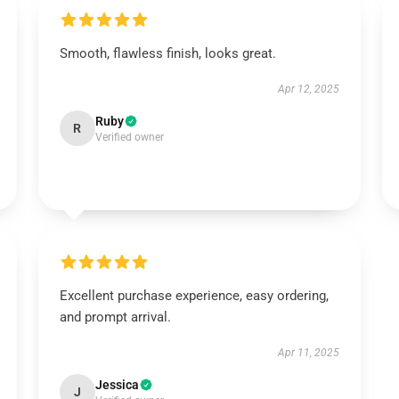
Smooth, flawless finish, looks great.
Apr 12, 2025
Ruby
R
Verified owner
Excellent purchase experience, easy ordering,
and prompt arrival.
Apr 11, 2025
Jessica
J