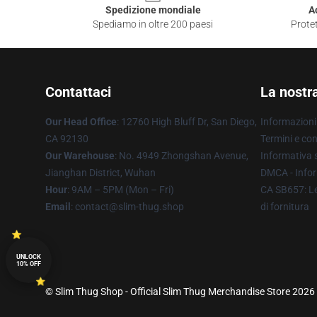
Spedizione mondiale
A
Spediamo in oltre 200 paesi
Protet
Contattaci
La nostr
Our Head Office
: 12760 High Bluff Dr, San Diego,
Informazioni 
CA 92130
Termini e con
Our Warehouse
: No. 4949 Zhongshan Avenue,
Informativa s
Jianghan District, Wuhan
DMCA - Infor
Hour
: 9AM – 5PM (Mon – Fri)
CA SB657: Le
Email
: contact@slim-thug.shop
di fornitura
UNLOCK
10% OFF
© Slim Thug Shop - Official Slim Thug Merchandise Store 2026 a