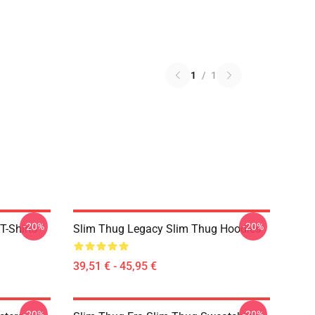
1
/
1
-20%
-20%
T-Shirts
Slim Thug Legacy Slim Thug Hoodies
39,51 € - 45,95 €
-20%
-20%