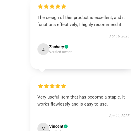
The design of this product is excellent, and it
functions effectively; I highly recommend it.
Apr 16, 2025
Zachary
Z
Verified owner
Very useful item that has become a staple. It
works flawlessly and is easy to use.
Apr 11, 2025
Vincent
V