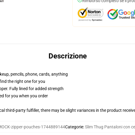
Rimborso completo se il pro
Descrizione
akeup, pencils, phone, cards, anything
 find the right one for you
per. Fully lined for added strength
ted for you when you order
al third-party fulfiller, there may be slight variances in the product receiv
OCK-zipper-pouches-1744889144
Categorie
:
Slim Thug Pantaloni con ce