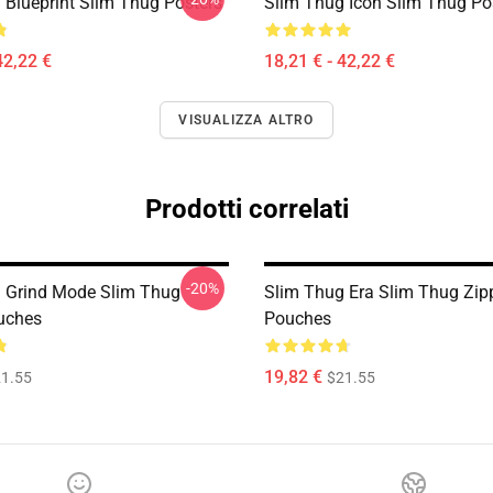
 Blueprint Slim Thug Posters
Slim Thug Icon Slim Thug Po
42,22 €
18,21 € - 42,22 €
VISUALIZZA ALTRO
Prodotti correlati
-20%
 Grind Mode Slim Thug
Slim Thug Era Slim Thug Zip
uches
Pouches
19,82 €
1.55
$21.55