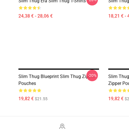
Slim Thug Era Slim Thug T-Shirts
Slim Thug
24,38 € - 28,06 €
18,21 € - 
-20%
Slim Thug Blueprint Slim Thug Zipper
Slim Thug
Pouches
Zipper Po
19,82 €
19,82 €
$21.55
$2
Footer