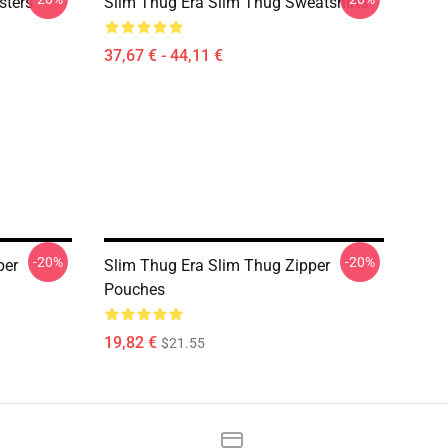
sters
Slim Thug Era Slim Thug Sweatshirts
37,67 € - 44,11 €
-20%
-20%
per
Slim Thug Era Slim Thug Zipper
Pouches
19,82 €
$21.55