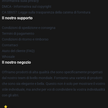
Informativa sulla privacy
DMCA - Informativa sul copyright
CA SB657: Legge sulla trasparenza della catena di fornitura
Il nostro supporto
Condizioni di spedizione e consegna
Termini di pagamento
Condizioni di ritorno e rimborso
Contattaci
Aiuto del cliente (FAQ)
Whosale
Il nostro negozio
Offriamo prodotti di alta qualità che sono specificamente progettati
dal nostro team di livello mondiale. Forniamo una varietà di prodotti
che sono sia elegante e bella. Questo non è solo per mostrare il vostro
stile individuale, ma anche per voi di condividere la vostra individualità
con gli altri.