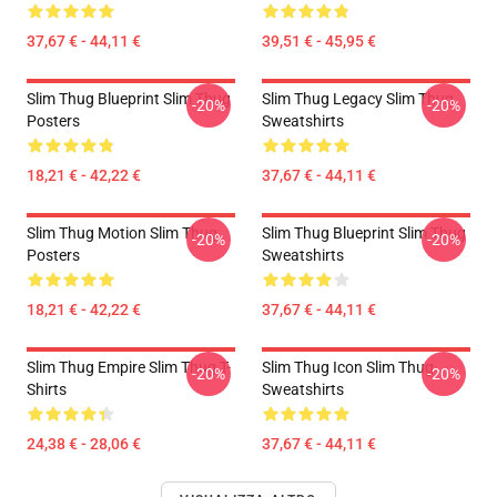
37,67 € - 44,11 €
39,51 € - 45,95 €
Slim Thug Blueprint Slim Thug
Slim Thug Legacy Slim Thug
-20%
-20%
Posters
Sweatshirts
18,21 € - 42,22 €
37,67 € - 44,11 €
Slim Thug Motion Slim Thug
Slim Thug Blueprint Slim Thug
-20%
-20%
Posters
Sweatshirts
18,21 € - 42,22 €
37,67 € - 44,11 €
Slim Thug Empire Slim Thug T-
Slim Thug Icon Slim Thug
-20%
-20%
Shirts
Sweatshirts
24,38 € - 28,06 €
37,67 € - 44,11 €