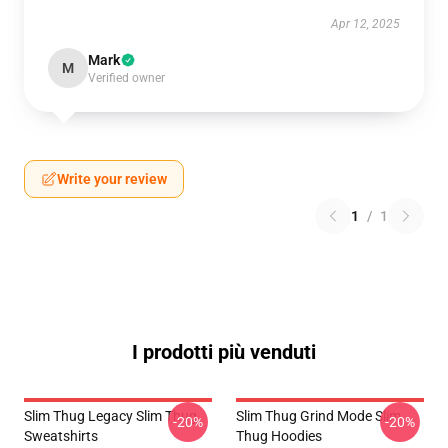
Apr 12, 2025
Mark
M
Verified owner
Write your review
1
/
1
I prodotti più venduti
Slim Thug Legacy Slim Thug
Slim Thug Grind Mode Slim
-20%
-20%
Sweatshirts
Thug Hoodies