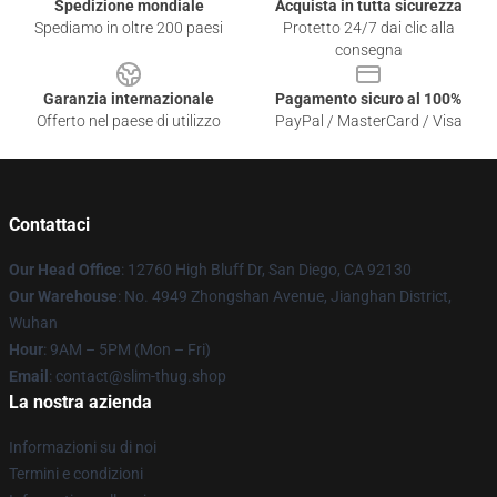
Spedizione mondiale
Acquista in tutta sicurezza
Spediamo in oltre 200 paesi
Protetto 24/7 dai clic alla
consegna
Garanzia internazionale
Pagamento sicuro al 100%
Offerto nel paese di utilizzo
PayPal / MasterCard / Visa
Contattaci
Our Head Office
: 12760 High Bluff Dr, San Diego, CA 92130
Our Warehouse
: No. 4949 Zhongshan Avenue, Jianghan District,
Wuhan
Hour
: 9AM – 5PM (Mon – Fri)
Email
: contact@slim-thug.shop
La nostra azienda
Informazioni su di noi
Termini e condizioni