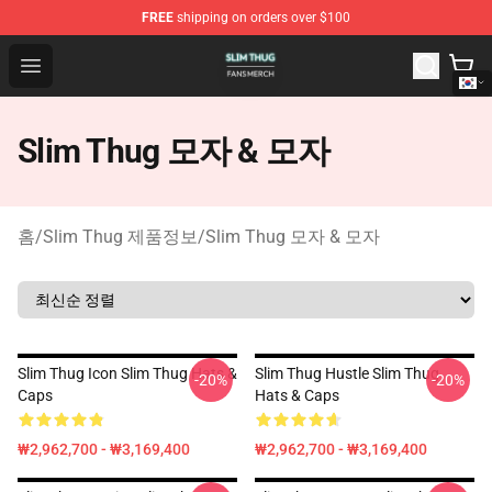
FREE
shipping on orders over $100
Slim Thug Shop - Official Slim Thug Merchandise Store
Open menu
Slim Thug 모자 & 모자
홈
/
Slim Thug 제품정보
/
Slim Thug 모자 & 모자
Slim Thug Icon Slim Thug Hats &
Slim Thug Hustle Slim Thug
-20%
-20%
Caps
Hats & Caps
₩2,962,700 - ₩3,169,400
₩2,962,700 - ₩3,169,400