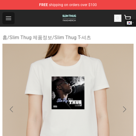
FREE
shipping on orders over $100
Slim Thug Shop - Official Slim Thug Merchandise Store
Open menu
홈
/
Slim Thug 제품정보
/
Slim Thug T-셔츠