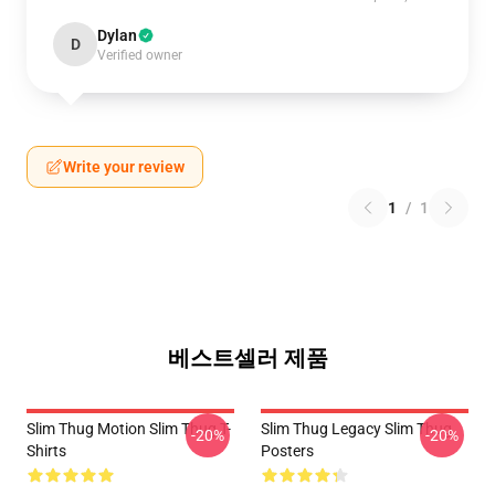
Dylan
D
Verified owner
Write your review
1
/
1
베스트셀러 제품
Slim Thug Motion Slim Thug T-
Slim Thug Legacy Slim Thug
-20%
-20%
Shirts
Posters