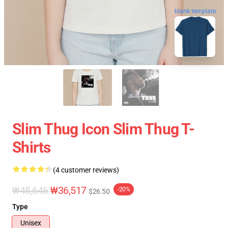
blank template
Slim Thug Icon Slim Thug T-
Shirts
(4 customer reviews)
₩45,646
₩36,517
-20%
$26.50
Type
Unisex