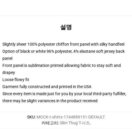
설명
Slightly sheer 100% polyester chiffon front panel with silky handfeel
Option of black or white 96% polyester, 4% elastane soft jersey back
panel
Front panel is sublimation printed allowing fabric to stay soft and
drapey
Loose flowy fit
Garment fully constructed and printed in the USA
Since every item is made just for you by your local third-party fulfiller,
there may be slight variances in the product received
SKU
:
MOCK-t-shirts-1744889151-DEFAULT
카테고리
:
Slim Thug T-셔츠
,