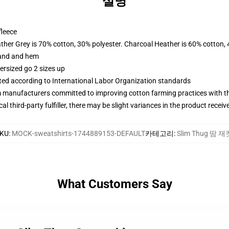
설명
fleece
ather Grey is 70% cotton, 30% polyester. Charcoal Heather is 60% cotton,
band and hem
ersized go 2 sizes up
uated according to International Labor Organization standards
m manufacturers committed to improving cotton farming practices with the
al third-party fulfiller, there may be slight variances in the product receiv
KU
:
MOCK-sweatshirts-1744889153-DEFAULT
카테고리
:
Slim Thug 땀 재
What Customers Say