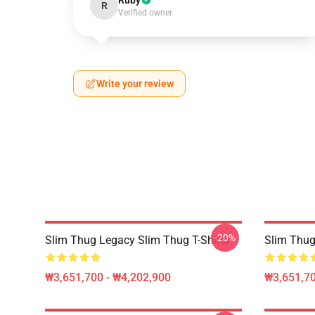
Ruby
R
Verified owner
Write your review
-20%
Slim Thug Legacy Slim Thug T-Shirts
Slim Thug
₩3,651,700 - ₩4,202,900
₩3,651,70