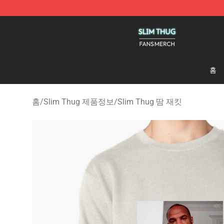
Slim Thug Shop - Official Slim Thug Merchandise Stor
홈
홈
/
Slim Thug 제품정보
/
Slim Thug 땀 재킷