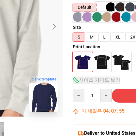
Default
Size
S
M
L
XL
2X
Print Location
사이즈 가이드 보기
blank template
Quantity
이 세일은
04
:
07
:
54
Deliver to United States