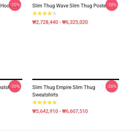
-20%
-20%
 Hoodies
Slim Thug Wave Slim Thug Posters
₩2,728,440 - ₩6,325,020
-20%
-20%
atshirts
Slim Thug Empire Slim Thug
Sweatshirts
₩5,642,910 - ₩6,607,510