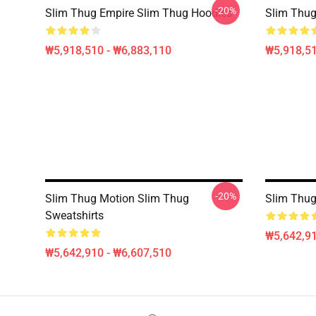
-20%
Slim Thug Empire Slim Thug Hoodies
Slim Thug
₩5,918,510 - ₩6,883,110
₩5,918,51
-20%
Slim Thug Motion Slim Thug
Slim Thug
Sweatshirts
₩5,642,91
₩5,642,910 - ₩6,607,510
Footer