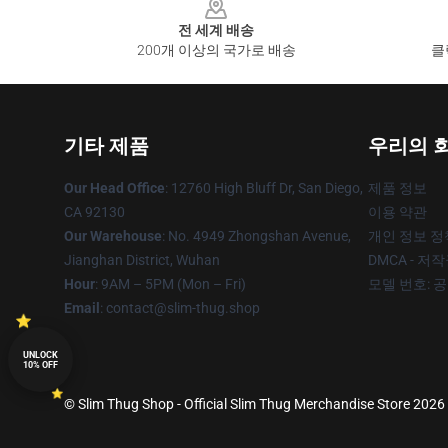
전 세계 배송
200개 이상의 국가로 배송
클
기타 제품
우리의 
Our Head Office
: 12760 High Bluff Dr, San Diego,
제품 정보
CA 92130
이용 약관
Our Warehouse
: No. 4949 Zhongshan Avenue,
개인 정보 정
Jianghan District, Wuhan
DMCA - 저
Hour
: 9AM – 5PM (Mon – Fri)
모델 번호: 
Email
: contact@slim-thug.shop
UNLOCK
10% OFF
© Slim Thug Shop - Official Slim Thug Merchandise Store 2026 a