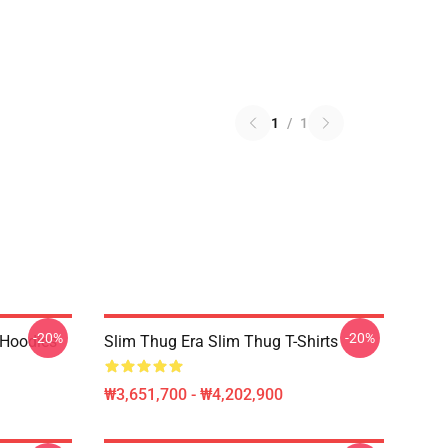
1
/
1
-20%
-20%
 Hoodies
Slim Thug Era Slim Thug T-Shirts
₩3,651,700 - ₩4,202,900