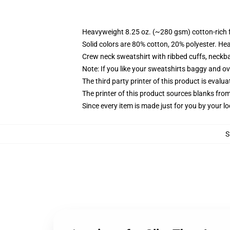
Heavyweight 8.25 oz. (~280 gsm) cotton-rich 
Solid colors are 80% cotton, 20% polyester. He
Crew neck sweatshirt with ribbed cuffs, neck
Note: If you like your sweatshirts baggy and ov
The third party printer of this product is eval
The printer of this product sources blanks fro
Since every item is made just for you by your loc
S