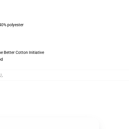
 40% polyester
 Better Cotton Initiative
ed
킷
,