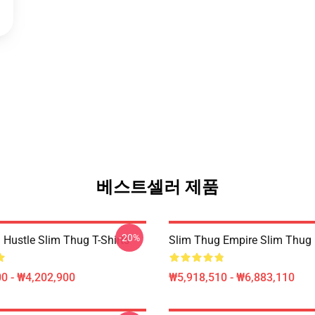
베스트셀러 제품
-20%
 Hustle Slim Thug T-Shirts
Slim Thug Empire Slim Thug
0 - ₩4,202,900
₩5,918,510 - ₩6,883,110