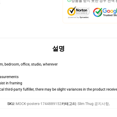
상품을 받지 못한 경우 전액
설명
rm, bedroom, office, studio, wherever
measurements
ist in framing
al third-party fulfiller, there may be slight variances in the product receiv
SKU
:
MOCK-posters-1744889152
카테고리
:
Slim Thug 공지사항
,