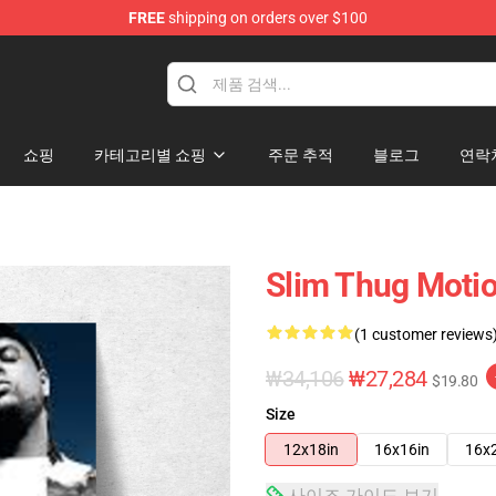
FREE
shipping on orders over $100
e
쇼핑
카테고리별 쇼핑
주문 추적
블로그
연락
Slim Thug Motio
(1 customer reviews
₩34,106
₩27,284
$19.80
Size
12x18in
16x16in
16x
사이즈 가이드 보기