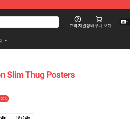
고객 지원
장바구니 보기
처
n Slim Thug Posters
)
-20%
24in
18x24in