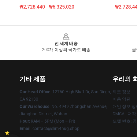
₩2,728,440 - ₩6,325,020
₩2,728,44
Footer
전 세계 배송
200개 이상의 국가로 배송
클
기타 제품
우리의 
Our Head Office
: 12760 High Bluff Dr, San Diego,
제품 정보
CA 92130
이용 약관
Our Warehouse
: No. 4949 Zhongshan Avenue,
개인 정보 정
Jianghan District, Wuhan
DMCA - 저
Hour
: 9AM – 5PM (Mon – Fri)
모델 번호: 
Email
: contact@slim-thug.shop