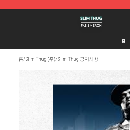
Slim Thug Shop - Official Slim Thug Merchandise Stor
홈
홈
/
Slim Thug (주)
/
Slim Thug 공지사항