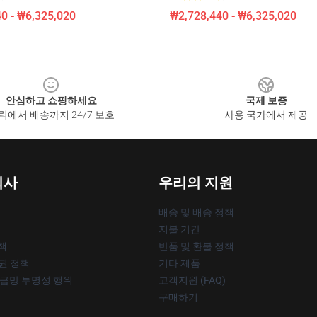
0 - ₩6,325,020
₩2,728,440 - ₩6,325,020
안심하고 쇼핑하세요
국제 보증
릭에서 배송까지 24/7 보호
사용 국가에서 제공
회사
우리의 지원
배송 및 배송 정책
지불 기간
책
반품 및 환불 정책
작권 정책
기타 제품
공급망 투명성 행위
고객지원 (FAQ)
구매하기