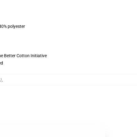
 40% polyester
 Better Cotton Initiative
ed
킷
,