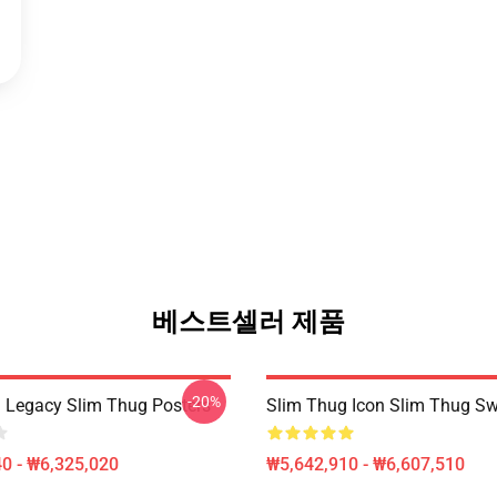
베스트셀러 제품
-20%
 Legacy Slim Thug Posters
Slim Thug Icon Slim Thug Sw
0 - ₩6,325,020
₩5,642,910 - ₩6,607,510