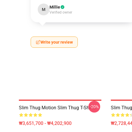
Millie
M
Verified owner
Write your review
-20%
Slim Thug Motion Slim Thug T-Shirts
Slim Thug
₩3,651,700 - ₩4,202,900
₩2,728,44