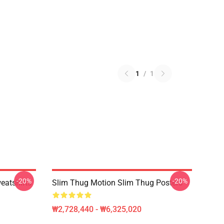
1
/
1
-20%
-20%
eatshirts
Slim Thug Motion Slim Thug Posters
₩2,728,440 - ₩6,325,020