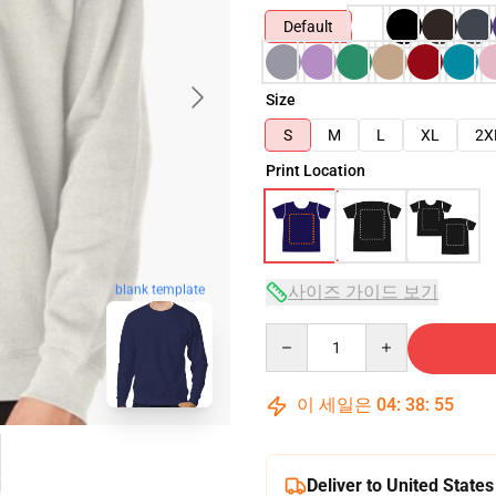
Default
Size
S
M
L
XL
2X
Print Location
blank template
사이즈 가이드 보기
Quantity
이 세일은
04
:
38
:
54
Deliver to United States