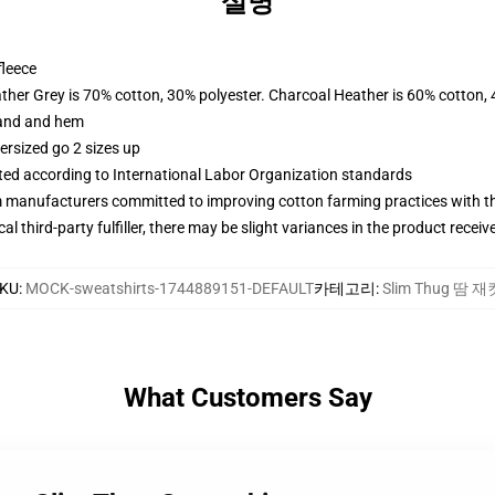
설명
fleece
ather Grey is 70% cotton, 30% polyester. Charcoal Heather is 60% cotton,
band and hem
ersized go 2 sizes up
uated according to International Labor Organization standards
m manufacturers committed to improving cotton farming practices with the
al third-party fulfiller, there may be slight variances in the product receiv
KU
:
MOCK-sweatshirts-1744889151-DEFAULT
카테고리
:
Slim Thug 땀 재
What Customers Say