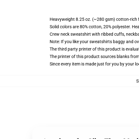
Heavyweight 8.25 oz. (~280 gsm) cotton-rich 
Solid colors are 80% cotton, 20% polyester. He
Crew neck sweatshirt with ribbed cuffs, neck
Note: If you like your sweatshirts baggy and ov
The third party printer of this product is eval
The printer of this product sources blanks fro
Since every item is made just for you by your loc
S