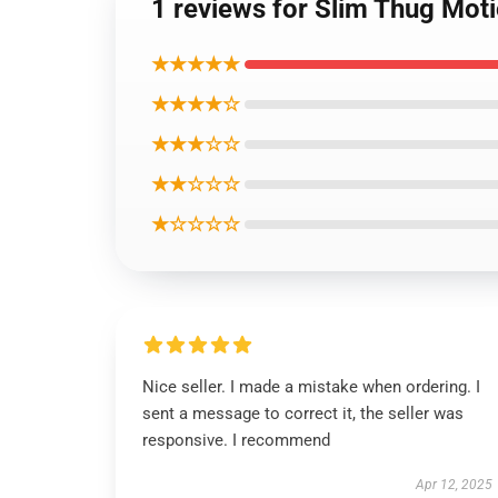
1 reviews for Slim Thug Mot
★★★★★
★★★★☆
★★★☆☆
★★☆☆☆
★☆☆☆☆
Nice seller. I made a mistake when ordering. I
sent a message to correct it, the seller was
responsive. I recommend
Apr 12, 2025