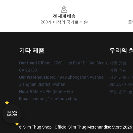
Footer
전 세계 배송
200개 이상의 국가로 배송
클
기타 제품
우리의 
Our Head Office
: 12760 High Bluff Dr, San Diego,
제품 정보
CA 92130
이용 약관
Our Warehouse
: No. 4949 Zhongshan Avenue,
개인 정보 정
Jianghan District, Wuhan
DMCA - 저
Hour
: 9AM – 5PM (Mon – Fri)
모델 번호: 
Email
: contact@slim-thug.shop
UNLOCK
10% OFF
© Slim Thug Shop - Official Slim Thug Merchandise Store 2026 a