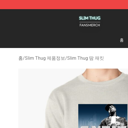
Slim Thug Shop - Official Slim Thug Merchandise Stor
홈
홈
/
Slim Thug 제품정보
/
Slim Thug 땀 재킷