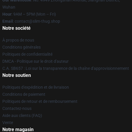
Our Warehouse
: No. 4949 Zhongshan Avenue, Jianghan District,
Wuhan
Hour
: 9AM – 5PM (Mon – Fri)
Email
: contact@slim-thug.shop
Notre société
À propos de nous
Conditions générales
Politiques de confidentialité
DMCA - Politique sur le droit d'auteur
C.A. SB657 : Loi sur la transparence de la chaîne d'approvisionnement
Notre soutien
Politiques d'expédition et de livraison
Conditions de paiement
Politiques de retour et de remboursement
Contactez-nous
Aide aux clients (FAQ)
Vente
Notre magasin