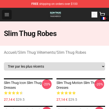
FREE
shipping on orders over $100
Slim Thug Shop - Official Slim Thug Merchandise Store
Open menu
Slim Thug Robes
Accueil
/
Slim Thug Vêtements
/
Slim Thug Robes
Slim Thug Icon Slim Thug
Slim Thug Motion Slim Thug
-20%
-20%
Dresses
Dresses
27,14 €
$29.5
27,14 €
$29.5