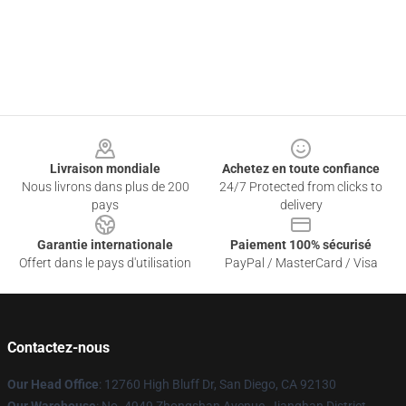
Footer
Livraison mondiale
Achetez en toute confiance
Nous livrons dans plus de 200
24/7 Protected from clicks to
pays
delivery
Garantie internationale
Paiement 100% sécurisé
Offert dans le pays d'utilisation
PayPal / MasterCard / Visa
Contactez-nous
Our Head Office
: 12760 High Bluff Dr, San Diego, CA 92130