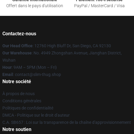
Offert dans le pays d'utilisation
PayPal / MasterCard / Visa
Contactez-nous
Our Head Office
: 12760 High Bluff Dr, San Diego, CA 92130
Our Warehouse
: No. 4949 Zhongshan Avenue, Jianghan District,
Wuhan
Hour
: 9AM – 5PM (Mon – Fri)
Email
: contact@slim-thug.shop
Notre société
À propos de nous
Conditions générales
Politiques de confidentialité
DMCA - Politique sur le droit d'auteur
C.A. SB657 : Loi sur la transparence de la chaîne d'approvisionnement
Notre soutien