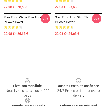
22,08 € - 26,68 €
22,08 € - 26,68 €
Slim Thug Wave Slim Thug
Slim Thug Icon Slim Thug
-20%
-20%
Pillows Cover
Pillows Cover
22,08 € - 26,68 €
22,08 € - 26,68 €
Footer
Livraison mondiale
Achetez en toute confiance
Nous livrons dans plus de 200
24/7 Protected from clicks to
pays
delivery
Garantie internationale
Paiement 100% sécurisé