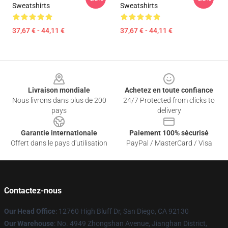
Sweatshirts
Sweatshirts
37,67 € - 44,11 €
37,67 € - 44,11 €
Footer
Livraison mondiale
Achetez en toute confiance
Nous livrons dans plus de 200
24/7 Protected from clicks to
pays
delivery
Garantie internationale
Paiement 100% sécurisé
Offert dans le pays d'utilisation
PayPal / MasterCard / Visa
Contactez-nous
Our Head Office
: 12760 High Bluff Dr, San Diego, CA 92130
Our Warehouse
: No. 4949 Zhongshan Avenue, Jianghan District,