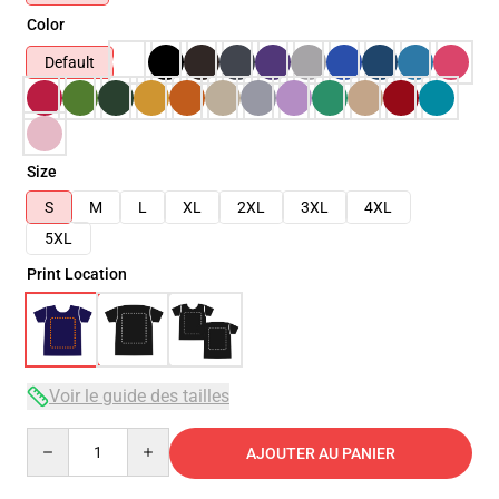
Color
Default
Size
S
M
L
XL
2XL
3XL
4XL
5XL
Print Location
Voir le guide des tailles
Quantity
AJOUTER AU PANIER