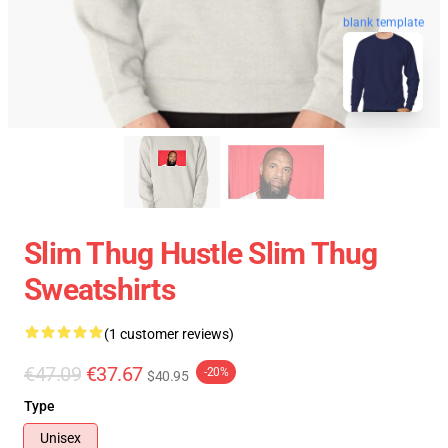
blank template
Slim Thug Hustle Slim Thug
Sweatshirts
(1 customer reviews)
€47.09
€37.67
-20%
$40.95
Type
Unisex