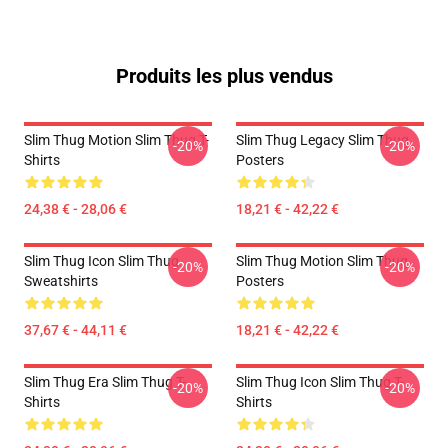
Produits les plus vendus
Slim Thug Motion Slim Thug T-
Slim Thug Legacy Slim Thug
-20%
-20%
Shirts
Posters
24,38 € - 28,06 €
18,21 € - 42,22 €
Slim Thug Icon Slim Thug
Slim Thug Motion Slim Thug
-20%
-20%
Sweatshirts
Posters
37,67 € - 44,11 €
18,21 € - 42,22 €
Slim Thug Era Slim Thug T-
Slim Thug Icon Slim Thug T-
-20%
-20%
Shirts
Shirts