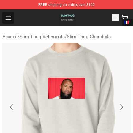
FREE
shipping on orders over $100
Slim Thug Shop - Official Slim Thug Merchandise Store
Open menu
Accueil
/
Slim Thug Vêtements
/
Slim Thug Chandails