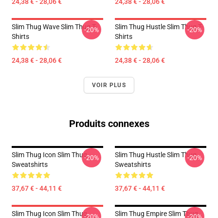
24,38 € - 28,06 €
24,38 € - 28,06 €
Slim Thug Wave Slim Thug T-
Slim Thug Hustle Slim Thug T-
-20%
-20%
Shirts
Shirts
24,38 € - 28,06 €
24,38 € - 28,06 €
VOIR PLUS
Produits connexes
Slim Thug Icon Slim Thug
Slim Thug Hustle Slim Thug
-20%
-20%
Sweatshirts
Sweatshirts
37,67 € - 44,11 €
37,67 € - 44,11 €
Slim Thug Icon Slim Thug
Slim Thug Empire Slim Thug
-20%
-20%