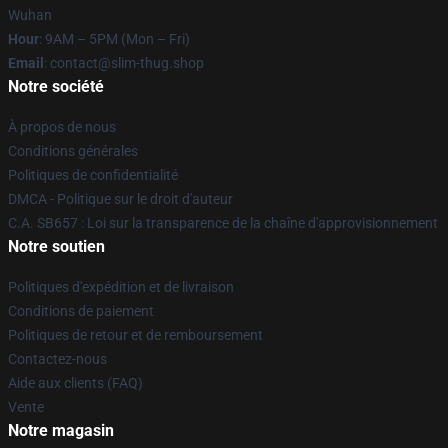
Wuhan
Hour
: 9AM – 5PM (Mon – Fri)
Email
: contact@slim-thug.shop
Notre société
À propos de nous
Conditions générales
Politiques de confidentialité
DMCA - Politique sur le droit d'auteur
C.A. SB657 : Loi sur la transparence de la chaîne d'approvisionnement
Notre soutien
Politiques d'expédition et de livraison
Conditions de paiement
Politiques de retour et de remboursement
Contactez-nous
Aide aux clients (FAQ)
Vente
Notre magasin