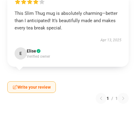
This Slim Thug mug is absolutely charming—better
than I anticipated! It’s beautifully made and makes
every tea break special.
Apr 13, 2025
Elise
E
Verified owner
Write your review
1
/
1