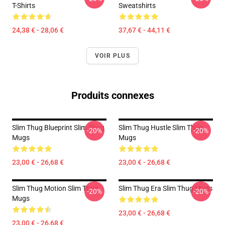
T-Shirts
Sweatshirts
24,38 € - 28,06 €
37,67 € - 44,11 €
VOIR PLUS
Produits connexes
Slim Thug Blueprint Slim Thug
Slim Thug Hustle Slim Thug
-20%
-20%
Mugs
Mugs
23,00 € - 26,68 €
23,00 € - 26,68 €
Slim Thug Motion Slim Thug
Slim Thug Era Slim Thug Mugs
-20%
-20%
Mugs
23,00 € - 26,68 €
23,00 € - 26,68 €