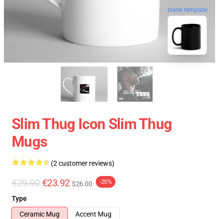
blank template
Slim Thug Icon Slim Thug
Mugs
(2 customer reviews)
€29.90
€23.92
-20%
$26.00
Type
Ceramic Mug
Accent Mug