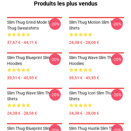
Produits les plus vendus
Slim Thug Grind Mode Slim
Slim Thug Motion Slim Thug T-
-20%
-20%
Thug Sweatshirts
Shirts
37,67 € - 44,11 €
24,38 € - 28,06 €
Slim Thug Blueprint Slim Thug
Slim Thug Wave Slim Thug
-20%
-20%
Hoodies
Hoodies
39,51 € - 45,95 €
39,51 € - 45,95 €
Slim Thug Wave Slim Thug T-
Slim Thug Icon Slim Thug T-
-20%
-20%
Shirts
Shirts
24,38 € - 28,06 €
24,38 € - 28,06 €
Slim Thug Blueprint Slim Thug
Slim Thug Hustle Slim Thug
-20%
-20%