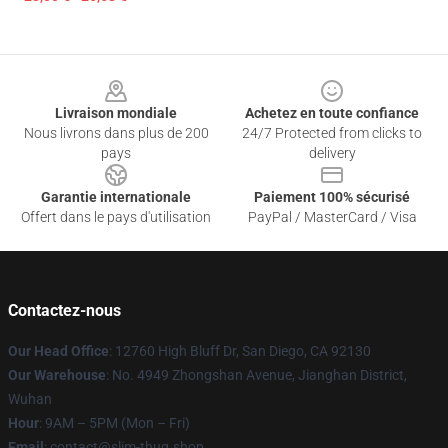
Footer
Livraison mondiale
Achetez en toute confiance
Nous livrons dans plus de 200
24/7 Protected from clicks to
pays
delivery
Garantie internationale
Paiement 100% sécurisé
Offert dans le pays d'utilisation
PayPal / MasterCard / Visa
Contactez-nous
Our Head Office
: 12760 High Bluff Dr, San Diego, CA 92130
Our Warehouse
: No. 4949 Zhongshan Avenue, Jianghan District,
Wuhan
Hour
: 9AM – 5PM (Mon – Fri)
Email
: contact@slim-thug.shop