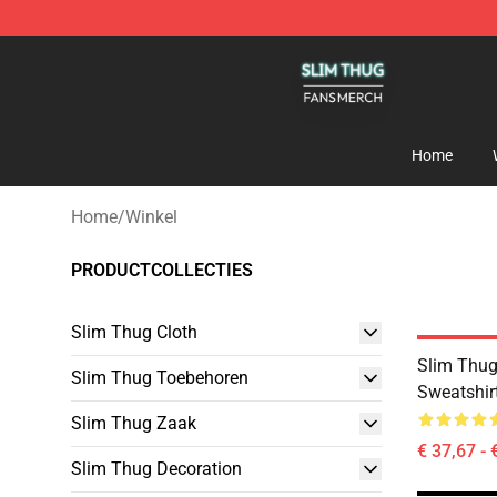
Slim Thug Shop - Official Slim Thug Merchandise Stor
Home
Home
/
Winkel
PRODUCTCOLLECTIES
Slim Thug Cloth
Slim Thug
Slim Thug Toebehoren
Sweatshir
Slim Thug Zaak
€ 37,67 - 
Slim Thug Decoration