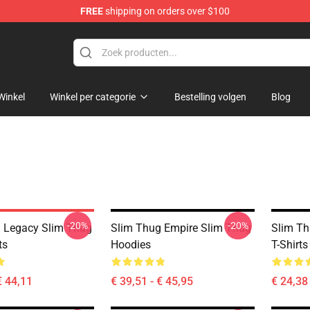
FREE
shipping on orders over $100
e
Winkel
Winkel per categorie
Bestelling volgen
Blog
-20%
-20%
 Legacy Slim Thug
Slim Thug Empire Slim Thug
Slim Th
ts
Hoodies
T-Shirts
€ 44,11
€ 39,51 - € 45,95
€ 24,38 