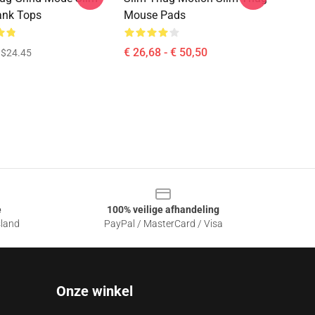
ank Tops
Mouse Pads
€ 26,68 - € 50,50
$24.45
e
100% veilige afhandeling
sland
PayPal / MasterCard / Visa
Onze winkel