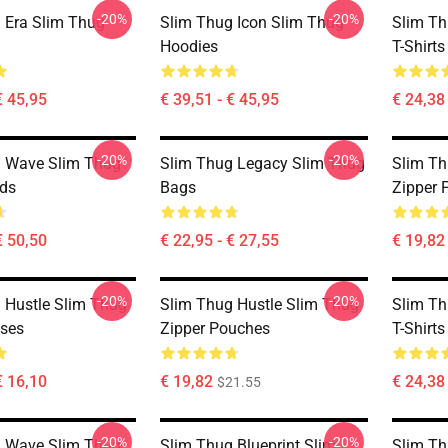
-20%
-20%
 Era Slim Thug
Slim Thug Icon Slim Thug
Slim Th
Hoodies
T-Shirts
€ 45,95
€ 39,51 - € 45,95
€ 24,38 
-20%
-20%
g Wave Slim Thug
Slim Thug Legacy Slim Thug
Slim Th
ds
Bags
Zipper 
€ 50,50
€ 22,95 - € 27,55
€ 19,82
-20%
-20%
 Hustle Slim Thug
Slim Thug Hustle Slim Thug
Slim Th
ses
Zipper Pouches
T-Shirts
€ 16,10
€ 19,82
€ 24,38 
$21.55
-20%
-20%
g Wave Slim Thug
Slim Thug Blueprint Slim
Slim Th