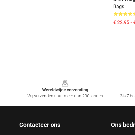
Bags
€ 22,95 - 
Footer
Wereldwijde verzending
Wij verzenden naar meer dan 200 landen
24/7 bes
Contacteer ons
Ons bedri