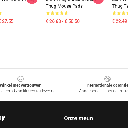
Thug Mouse Pads
Thug T
€ 27,55
€ 26,68 - € 50,50
€ 22,49
Winkel met vertrouwen
Internationale garanti
chermd van klikken tot levering
Aangeboden in het gebruik
jf
Onze steun