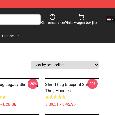
Klantenservice
Winkelwagen bekijken
Contact
-20%
-20%
ug Legacy Slim Thug
Slim Thug Blueprint Slim
Thug Hoodies
- € 28,06
€ 39,51 - € 45,95