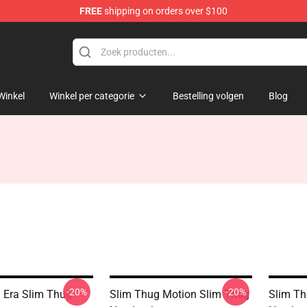
FREE
shipping on orders over $100
e
Winkel
Winkel per categorie
Bestelling volgen
Blog
-20%
-20%
 Era Slim Thug
Slim Thug Motion Slim Thug
Slim Th