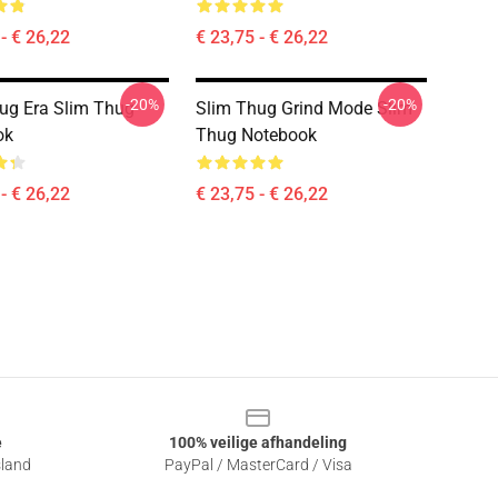
- € 26,22
€ 23,75 - € 26,22
-20%
-20%
ug Era Slim Thug
Slim Thug Grind Mode Slim
ok
Thug Notebook
- € 26,22
€ 23,75 - € 26,22
e
100% veilige afhandeling
sland
PayPal / MasterCard / Visa