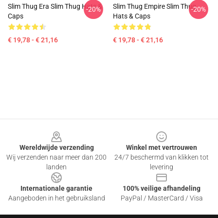
Slim Thug Era Slim Thug Hats &
Slim Thug Empire Slim Thug
-20%
-20%
Caps
Hats & Caps
€ 19,78 - € 21,16
€ 19,78 - € 21,16
Footer
Wereldwijde verzending
Winkel met vertrouwen
Wij verzenden naar meer dan 200
24/7 beschermd van klikken tot
landen
levering
Internationale garantie
100% veilige afhandeling
Aangeboden in het gebruiksland
PayPal / MasterCard / Visa