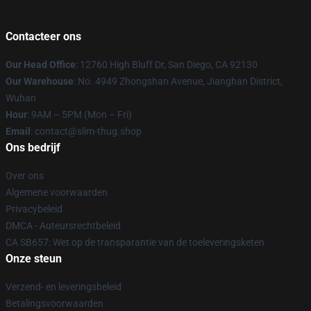
Contacteer ons
Our Head Office
: 12760 High Bluff Dr, San Diego, CA 92130
Our Warehouse
: No. 4949 Zhongshan Avenue, Jianghan District,
Wuhan
Hour
: 9AM – 5PM (Mon – Fri)
Email
: contact@slim-thug.shop
Ons bedrijf
Over ons
Algemene voorwaarden
Privacybeleid
DMCA - Auteursrechtbeleid
CA SB657: Wet op de transparantie van de toeleveringsketen
Onze steun
Verzend- en leveringsbeleid
Betalingsvoorwaarden