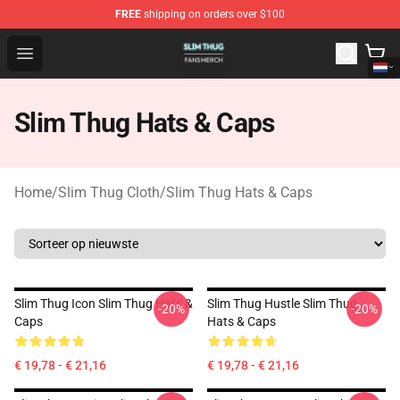
FREE
shipping on orders over $100
Slim Thug Shop - Official Slim Thug Merchandise Store
Open menu
Slim Thug Hats & Caps
Home
/
Slim Thug Cloth
/
Slim Thug Hats & Caps
Slim Thug Icon Slim Thug Hats &
Slim Thug Hustle Slim Thug
-20%
-20%
Caps
Hats & Caps
€ 19,78 - € 21,16
€ 19,78 - € 21,16