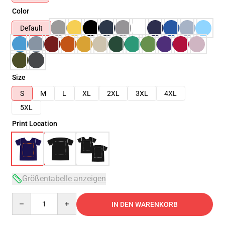
Color
Default
Size
S
M
L
XL
2XL
3XL
4XL
5XL
Print Location
Größentabelle anzeigen
Quantity
IN DEN WARENKORB