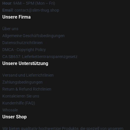
Hour
: 9AM – 5PM (Mon – Fri)
Email
: contact@slim-thug.shop
Unsere Firma
Über uns
Allgemeine Geschäftsbedingungen
Datenschutzrichtlinien
DMCA - Copyright Policy
CA SB657: Lieferkettentransparenzgesetz
Unsere Unterstützung
Versand und Lieferrichtlinien
Zahlungsbedingungen
Return & Refund Richtlinien
Kontaktieren Sie uns
Kundenhilfe (FAQ)
Whosale
Unser Shop
Wir bieten qualitativ hochwertige Produkte, die speziell von unserem