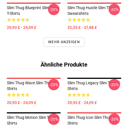
Slim Thug Blueprint Slim Thug
Slim Thug Hustle Slim Thug
-20%
-20%
T-Shirts
Sweatshirts
20,93 £ - 24,09 £
32,35 £ - 37,88 £
MEHR ANZEIGEN
Ähnliche Produkte
Slim Thug Wave Slim Thug T-
Slim Thug Legacy Slim Thug T-
-20%
-20%
Shirts
Shirts
20,93 £ - 24,09 £
20,93 £ - 24,09 £
Slim Thug Motion Slim Thug T-
Slim Thug Icon Slim Thug T-
-20%
-20%
Shirts
Shirts