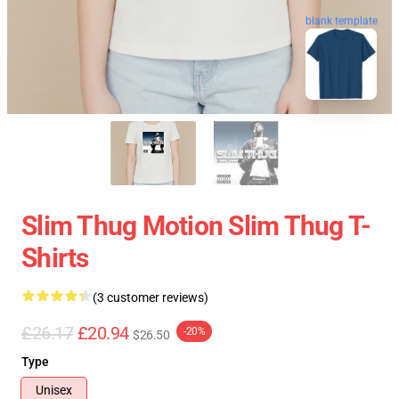
blank template
Slim Thug Motion Slim Thug T-
Shirts
(3 customer reviews)
£26.17
£20.94
-20%
$26.50
Type
Unisex