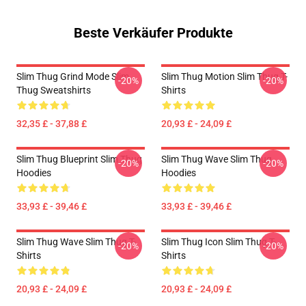
Beste Verkäufer Produkte
Slim Thug Grind Mode Slim
Slim Thug Motion Slim Thug T-
-20%
-20%
Thug Sweatshirts
Shirts
32,35 £ - 37,88 £
20,93 £ - 24,09 £
Slim Thug Blueprint Slim Thug
Slim Thug Wave Slim Thug
-20%
-20%
Hoodies
Hoodies
33,93 £ - 39,46 £
33,93 £ - 39,46 £
Slim Thug Wave Slim Thug T-
Slim Thug Icon Slim Thug T-
-20%
-20%
Shirts
Shirts
20,93 £ - 24,09 £
20,93 £ - 24,09 £