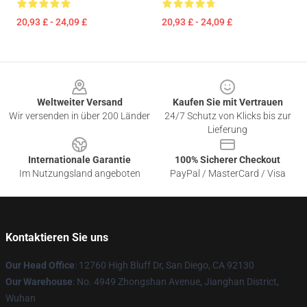
20,93 £ - 24,09 £
20,93 £ - 24,09 £
Footer
Weltweiter Versand
Kaufen Sie mit Vertrauen
Wir versenden in über 200 Länder
24/7 Schutz von Klicks bis zur
Lieferung
Internationale Garantie
100% Sicherer Checkout
Im Nutzungsland angeboten
PayPal / MasterCard / Visa
Kontaktieren Sie uns
Our Head Office
: 12760 High Bluff Dr, San Diego, CA 92130
Our Warehouse
: No. 4949 Zhongshan Avenue, Jianghan District,
Wuhan