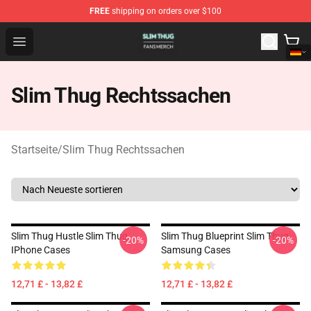
FREE
shipping on orders over $100
Slim Thug Shop - Official Slim Thug Merchandise Store
Open menu
Slim Thug Rechtssachen
Startseite
/
Slim Thug Rechtssachen
Slim Thug Hustle Slim Thug
Slim Thug Blueprint Slim Thug
-20%
-20%
IPhone Cases
Samsung Cases
12,71 £ - 13,82 £
12,71 £ - 13,82 £