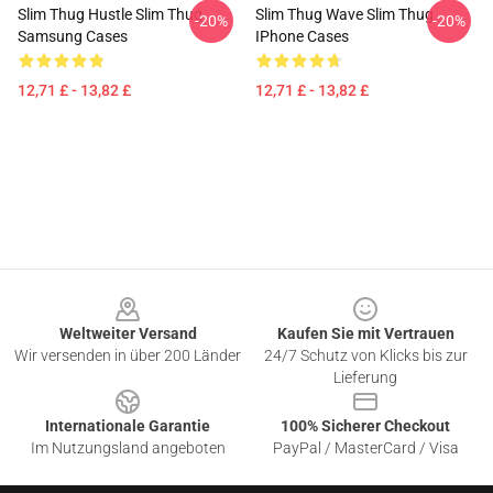
Slim Thug Hustle Slim Thug
Slim Thug Wave Slim Thug
-20%
-20%
Samsung Cases
IPhone Cases
12,71 £ - 13,82 £
12,71 £ - 13,82 £
Footer
Weltweiter Versand
Kaufen Sie mit Vertrauen
Wir versenden in über 200 Länder
24/7 Schutz von Klicks bis zur
Lieferung
Internationale Garantie
100% Sicherer Checkout
Im Nutzungsland angeboten
PayPal / MasterCard / Visa