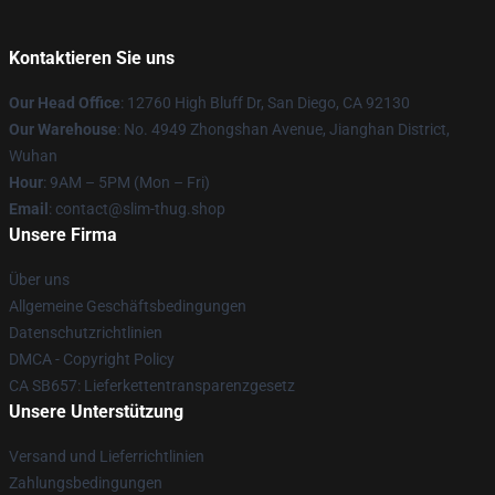
Kontaktieren Sie uns
Our Head Office
: 12760 High Bluff Dr, San Diego, CA 92130
Our Warehouse
: No. 4949 Zhongshan Avenue, Jianghan District,
Wuhan
Hour
: 9AM – 5PM (Mon – Fri)
Email
: contact@slim-thug.shop
Unsere Firma
Über uns
Allgemeine Geschäftsbedingungen
Datenschutzrichtlinien
DMCA - Copyright Policy
CA SB657: Lieferkettentransparenzgesetz
Unsere Unterstützung
Versand und Lieferrichtlinien
Zahlungsbedingungen