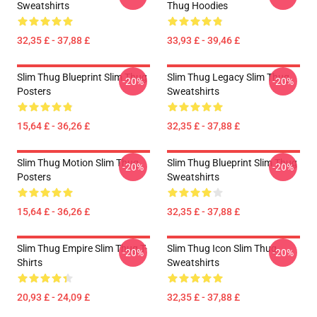
Sweatshirts
Thug Hoodies
32,35 £ - 37,88 £
33,93 £ - 39,46 £
Slim Thug Blueprint Slim Thug
Slim Thug Legacy Slim Thug
-20%
-20%
Posters
Sweatshirts
15,64 £ - 36,26 £
32,35 £ - 37,88 £
Slim Thug Motion Slim Thug
Slim Thug Blueprint Slim Thug
-20%
-20%
Posters
Sweatshirts
15,64 £ - 36,26 £
32,35 £ - 37,88 £
Slim Thug Empire Slim Thug T-
Slim Thug Icon Slim Thug
-20%
-20%
Shirts
Sweatshirts
20,93 £ - 24,09 £
32,35 £ - 37,88 £