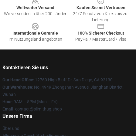
Weltweiter Versand
Kaufen Sie mit Vertrauen
Wir versenden in über 200 Länder
24/7 Schutz von Klicks bis zur
Lieferung
Internationale Garantie
100% Sicherer Checkout
Im Nutzungsland angeboten
PayPal / MasterCard / Visa
Kontaktieren Sie uns
Our Head Office
: 12760 High Bluff Dr, San Diego, CA 92130
Our Warehouse
: No. 4949 Zhongshan Avenue, Jianghan District,
Wuhan
Hour
: 9AM – 5PM (Mon – Fri)
Email
: contact@slim-thug.shop
Unsere Firma
Über uns
Allgemeine Geschäftsbedingungen