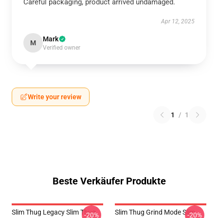
Careful packaging, product arrived undamaged.
Apr 12, 2025
Mark
M
Verified owner
Write your review
1
/
1
Beste Verkäufer Produkte
Slim Thug Legacy Slim Thug
Slim Thug Grind Mode Slim
-20%
-20%