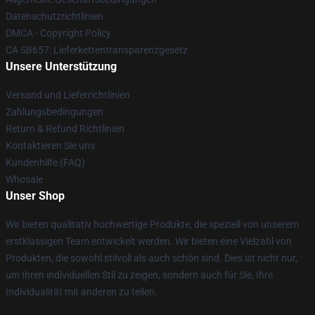
Datenschutzrichtlinien
DMCA - Copyright Policy
CA SB657: Lieferkettentransparenzgesetz
Unsere Unterstützung
Versand und Lieferrichtlinien
Zahlungsbedingungen
Return & Refund Richtlinien
Kontaktieren Sie uns
Kundenhilfe (FAQ)
Whosale
Unser Shop
Wir bieten qualitativ hochwertige Produkte, die speziell von unserem
erstklassigen Team entwickelt werden. Wir bieten eine Vielzahl von
Produkten, die sowohl stilvoll als auch schön sind. Dies ist nicht nur,
um Ihren individuellen Stil zu zeigen, sondern auch für Sie, Ihre
Individualität mit anderen zu teilen.