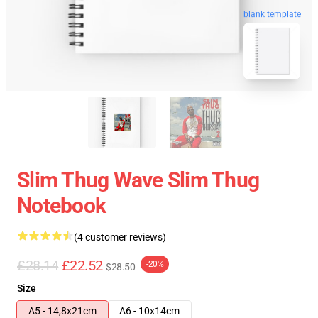
blank template
Slim Thug Wave Slim Thug
Notebook
(4 customer reviews)
£28.14
£22.52
-20%
$28.50
Size
A5 - 14,8x21cm
A6 - 10x14cm