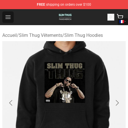
FREE
shipping on orders over $100
Slim Thug Shop - Official Slim Thug Merchandise Store
Open menu
Accueil
/
Slim Thug Vêtements
/
Slim Thug Hoodies