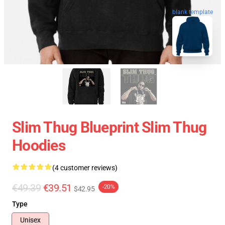
blank template
Slim Thug Blueprint Slim Thug
Hoodies
(4 customer reviews)
€49.39
€39.51
-20%
$42.95
Type
Unisex