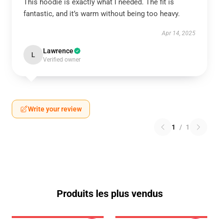
This hoodie is exactly what I needed. The fit is
fantastic, and it’s warm without being too heavy.
Apr 14, 2025
Lawrence
L
Verified owner
Write your review
1
/
1
Produits les plus vendus