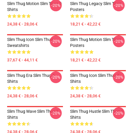
Slim Thug Motion Slim Thug T-
Slim Thug Legacy Slim Thug
-20%
-20%
Shirts
Posters
24,38 € - 28,06 €
18,21 € - 42,22 €
Slim Thug Icon Slim Thug
Slim Thug Motion Slim Thug
-20%
-20%
Sweatshirts
Posters
37,67 € - 44,11 €
18,21 € - 42,22 €
Slim Thug Era Slim Thug T-
Slim Thug Icon Slim Thug T-
-20%
-20%
Shirts
Shirts
24,38 € - 28,06 €
24,38 € - 28,06 €
Slim Thug Wave Slim Thug T-
Slim Thug Hustle Slim Thug T-
-20%
-20%
Shirts
Shirts
24,38 € - 28,06 €
24,38 € - 28,06 €