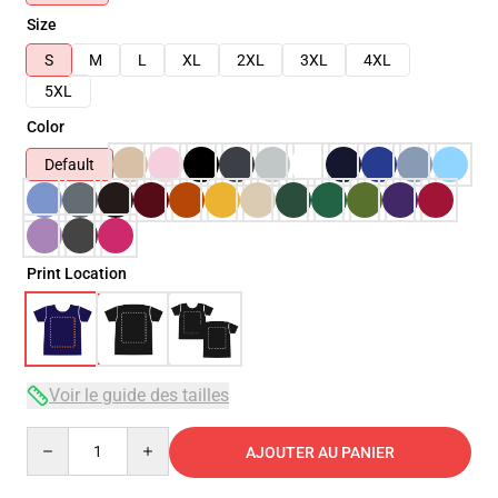
Size
S
M
L
XL
2XL
3XL
4XL
5XL
Color
Default
Print Location
Voir le guide des tailles
Quantity
AJOUTER AU PANIER