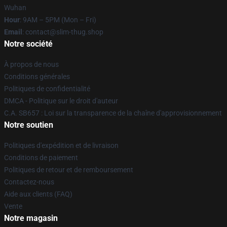
Wuhan
Hour
: 9AM – 5PM (Mon – Fri)
Email
: contact@slim-thug.shop
Notre société
À propos de nous
Conditions générales
Politiques de confidentialité
DMCA - Politique sur le droit d'auteur
C.A. SB657 : Loi sur la transparence de la chaîne d'approvisionnement
Notre soutien
Politiques d'expédition et de livraison
Conditions de paiement
Politiques de retour et de remboursement
Contactez-nous
Aide aux clients (FAQ)
Vente
Notre magasin