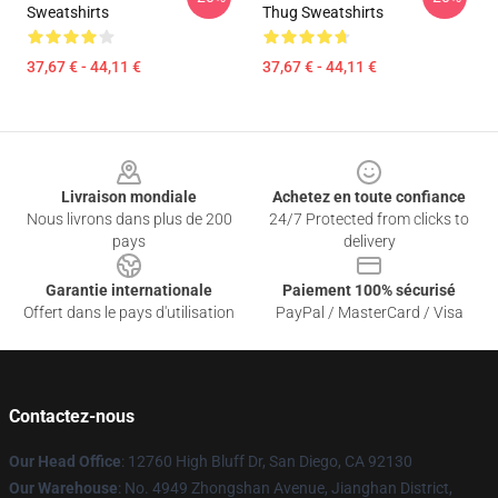
Sweatshirts
Thug Sweatshirts
37,67 € - 44,11 €
37,67 € - 44,11 €
Footer
Livraison mondiale
Achetez en toute confiance
Nous livrons dans plus de 200
24/7 Protected from clicks to
pays
delivery
Garantie internationale
Paiement 100% sécurisé
Offert dans le pays d'utilisation
PayPal / MasterCard / Visa
Contactez-nous
Our Head Office
: 12760 High Bluff Dr, San Diego, CA 92130
Our Warehouse
: No. 4949 Zhongshan Avenue, Jianghan District,