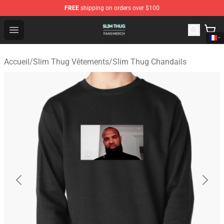
FREE
shipping on orders over $100
Slim Thug Shop - Official Slim Thug Merchandise Store
Open menu
Accueil
/
Slim Thug Vêtements
/
Slim Thug Chandails