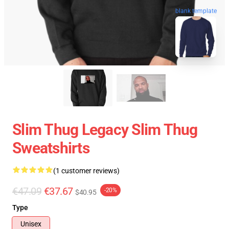
blank template
Slim Thug Legacy Slim Thug
Sweatshirts
(1 customer reviews)
€47.09
€37.67
-20%
$40.95
Type
Unisex