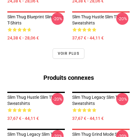
24,38 € - 28,06 €
24,38 € - 28,06 €
Slim Thug Blueprint Slim Thug
Slim Thug Hustle Slim Thug
-20%
-20%
T-Shirts
Sweatshirts
24,38 € - 28,06 €
37,67 € - 44,11 €
VOIR PLUS
Produits connexes
Slim Thug Hustle Slim Thug
Slim Thug Legacy Slim Thug
-20%
-20%
Sweatshirts
Sweatshirts
37,67 € - 44,11 €
37,67 € - 44,11 €
Slim Thug Legacy Slim Thug
Slim Thug Grind Mode Slim
-20%
-20%