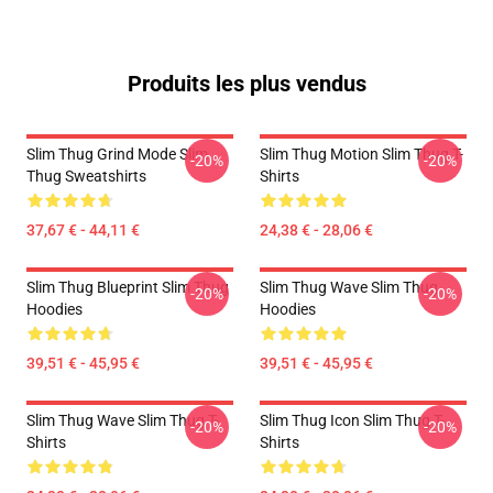
Produits les plus vendus
Slim Thug Grind Mode Slim
Slim Thug Motion Slim Thug T-
-20%
-20%
Thug Sweatshirts
Shirts
37,67 € - 44,11 €
24,38 € - 28,06 €
Slim Thug Blueprint Slim Thug
Slim Thug Wave Slim Thug
-20%
-20%
Hoodies
Hoodies
39,51 € - 45,95 €
39,51 € - 45,95 €
Slim Thug Wave Slim Thug T-
Slim Thug Icon Slim Thug T-
-20%
-20%
Shirts
Shirts