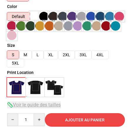
Color
Default
Size
S
M
L
XL
2XL
3XL
4XL
5XL
Print Location
Voir le guide des tailles
Quantity
AJOUTER AU PANIER