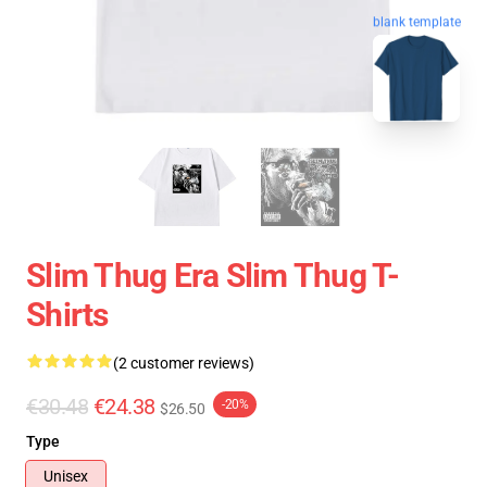
blank template
Slim Thug Era Slim Thug T-
Shirts
(2 customer reviews)
€30.48
€24.38
-20%
$26.50
Type
Unisex