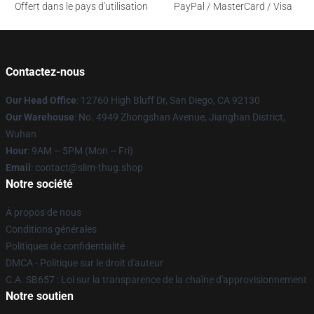
Offert dans le pays d'utilisation
PayPal / MasterCard / Visa
Contactez-nous
Our Head Office
: 12760 High Bluff Dr, San Diego, CA 92130
Our Warehouse
: No. 4949 Zhongshan Avenue, Jianghan District,
Wuhan
Hour
: 9AM – 5PM (Mon – Fri)
Email
: contact@slim-thug.shop
Notre société
À propos de nous
Conditions générales
Politiques de confidentialité
DMCA - Politique sur le droit d'auteur
C.A. SB657 : Loi sur la transparence de la chaîne d'approvisionnement
Notre soutien