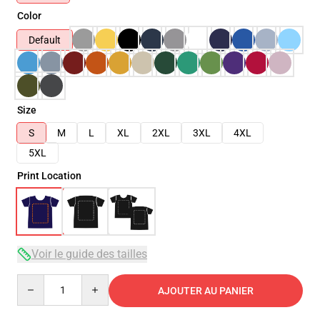
Color
Default
Size
S
M
L
XL
2XL
3XL
4XL
5XL
Print Location
Voir le guide des tailles
Quantity
AJOUTER AU PANIER