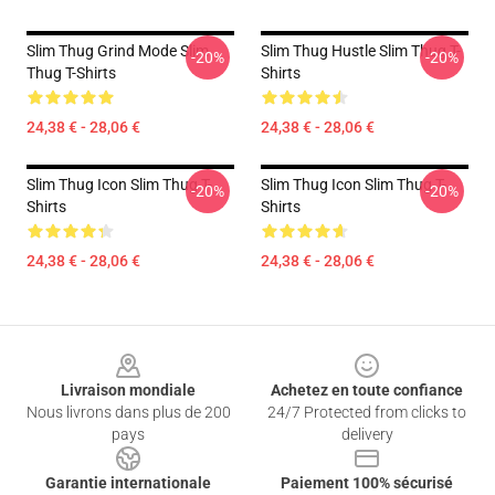
Slim Thug Grind Mode Slim
Slim Thug Hustle Slim Thug T-
-20%
-20%
Thug T-Shirts
Shirts
24,38 € - 28,06 €
24,38 € - 28,06 €
Slim Thug Icon Slim Thug T-
Slim Thug Icon Slim Thug T-
-20%
-20%
Shirts
Shirts
24,38 € - 28,06 €
24,38 € - 28,06 €
Footer
Livraison mondiale
Achetez en toute confiance
Nous livrons dans plus de 200
24/7 Protected from clicks to
pays
delivery
Garantie internationale
Paiement 100% sécurisé