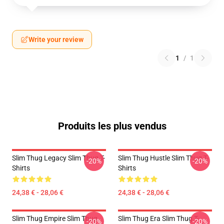
Write your review
1
/
1
Produits les plus vendus
Slim Thug Legacy Slim Thug T-
Slim Thug Hustle Slim Thug T-
-20%
-20%
Shirts
Shirts
24,38 € - 28,06 €
24,38 € - 28,06 €
Slim Thug Empire Slim Thug
Slim Thug Era Slim Thug T-
-20%
-20%