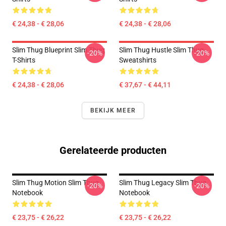
€ 24,38 - € 28,06
€ 24,38 - € 28,06
Slim Thug Blueprint Slim Thug
Slim Thug Hustle Slim Thug
-20%
-20%
T-Shirts
Sweatshirts
€ 24,38 - € 28,06
€ 37,67 - € 44,11
BEKIJK MEER
Gerelateerde producten
Slim Thug Motion Slim Thug
Slim Thug Legacy Slim Thug
-20%
-20%
Notebook
Notebook
€ 23,75 - € 26,22
€ 23,75 - € 26,22