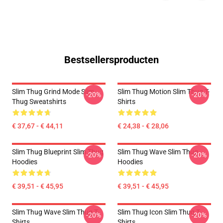
Bestsellersproducten
Slim Thug Grind Mode Slim
Slim Thug Motion Slim Thug T-
-20%
-20%
Thug Sweatshirts
Shirts
€ 37,67 - € 44,11
€ 24,38 - € 28,06
Slim Thug Blueprint Slim Thug
Slim Thug Wave Slim Thug
-20%
-20%
Hoodies
Hoodies
€ 39,51 - € 45,95
€ 39,51 - € 45,95
Slim Thug Wave Slim Thug T-
Slim Thug Icon Slim Thug T-
-20%
-20%
Shirts
Shirts