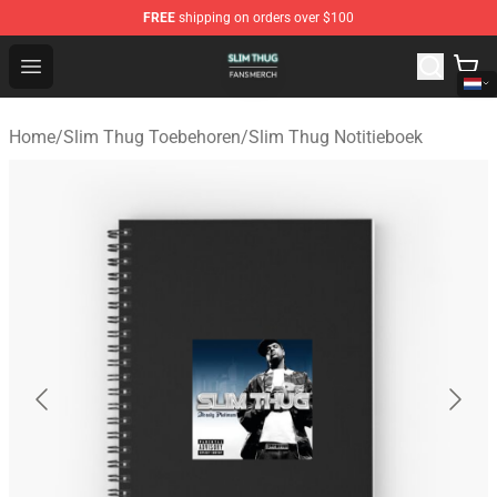
FREE
shipping on orders over $100
Slim Thug Shop - Official Slim Thug Merchandise Store
Open menu
Home
/
Slim Thug Toebehoren
/
Slim Thug Notitieboek