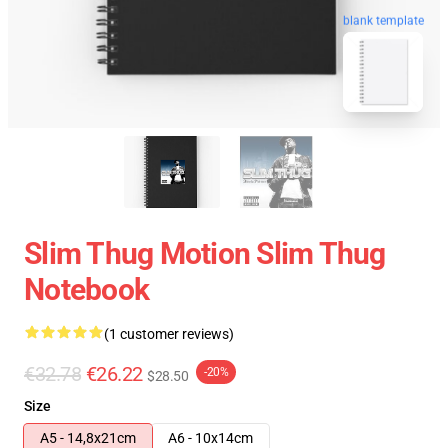
blank template
Slim Thug Motion Slim Thug
Notebook
(1 customer reviews)
€32.78
€26.22
-20%
$28.50
Size
A5 - 14,8x21cm
A6 - 10x14cm