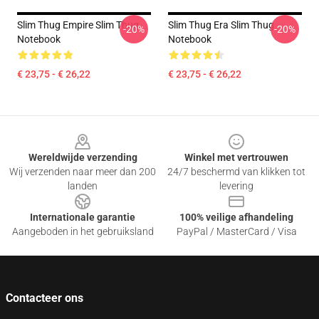
Slim Thug Empire Slim Thug
Slim Thug Era Slim Thug
-20%
-20%
Notebook
Notebook
€ 23,75 - € 26,22
€ 23,75 - € 26,22
Footer
Wereldwijde verzending
Winkel met vertrouwen
Wij verzenden naar meer dan 200
24/7 beschermd van klikken tot
landen
levering
Internationale garantie
100% veilige afhandeling
Aangeboden in het gebruiksland
PayPal / MasterCard / Visa
Contacteer ons