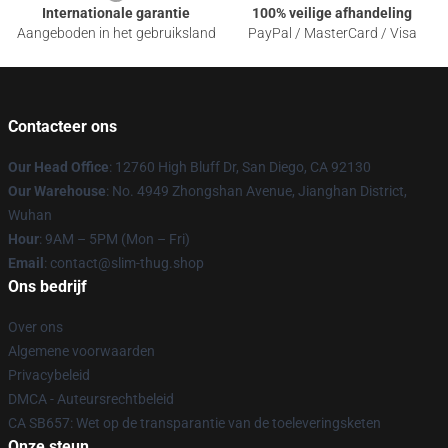
Internationale garantie
100% veilige afhandeling
Aangeboden in het gebruiksland
PayPal / MasterCard / Visa
Contacteer ons
Our Head Office
: 12760 High Bluff Dr, San Diego, CA 92130
Our Warehouse
: No. 4949 Zhongshan Avenue, Jianghan District,
Wuhan
Hour
: 9AM – 5PM (Mon – Fri)
Email
: contact@slim-thug.shop
Ons bedrijf
Over ons
Algemene voorwaarden
Privacybeleid
DMCA - Auteursrechtbeleid
CA SB657: Wet op de transparantie van de toeleveringsketen
Onze steun