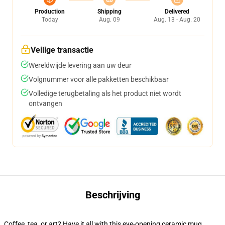
Production
Shipping
Delivered
Today
Aug. 09
Aug. 13 - Aug. 20
Veilige transactie
Wereldwijde levering aan uw deur
Volgnummer voor alle pakketten beschikbaar
Volledige terugbetaling als het product niet wordt
ontvangen
Beschrijving
Coffee, tea, or art? Have it all with this eye-opening ceramic mug