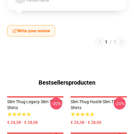
Verified owner
Write your review
1
/
1
Bestsellersproducten
Slim Thug Legacy Slim Thug T-
Slim Thug Hustle Slim Thug T-
-20%
-20%
Shirts
Shirts
€ 24,38 - € 28,06
€ 24,38 - € 28,06