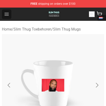
FREE
shipping on orders over $100
Slim Thug Shop - Official Slim Thug Merchandise Store
Open menu
Home
/
Slim Thug Toebehoren
/
Slim Thug Mugs