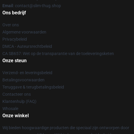
Email
: contact@slim-thug.shop
Ons bedrijf
Over ons
Algemene voorwaarden
Privacybeleid
DMCA - Auteursrechtbeleid
CA SB657: Wet op de transparantie van de toeleveringsketen
Onze steun
Verzend- en leveringsbeleid
Betalingsvoorwaarden
Teruggave & terugbetalingsbeleid
Contacteer ons
Klantenhulp (FAQ)
Whosale
Onze winkel
Wij bieden hoogwaardige producten die speciaal zijn ontworpen door