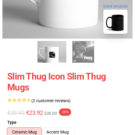
blank template
Slim Thug Icon Slim Thug
Mugs
(2 customer reviews)
€29.90
€23.92
-20%
$26.00
Type
Ceramic Mug
Accent Mug