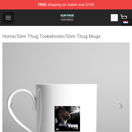
FREE
shipping on orders over $100
Slim Thug Shop - Official Slim Thug Merchandise Store
Open menu
Home
/
Slim Thug Toebehoren
/
Slim Thug Mugs