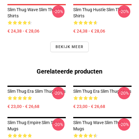
Slim Thug Wave Slim Thug T-
Slim Thug Hustle Slim Thug T-
-20%
-20%
Shirts
Shirts
€ 24,38 - € 28,06
€ 24,38 - € 28,06
BEKIJK MEER
Gerelateerde producten
Slim Thug Era Slim Thug Mugs
Slim Thug Era Slim Thug Mugs
-20%
-20%
€ 23,00 - € 26,68
€ 23,00 - € 26,68
Slim Thug Empire Slim Thug
Slim Thug Wave Slim Thug
-20%
-20%
Mugs
Mugs