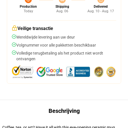
Production
Shipping
Delivered
Today
Aug. 06
Aug. 10 - Aug. 17
Veilige transactie
Wereldwijde levering aan uw deur
Volgnummer voor alle pakketten beschikbaar
Volledige terugbetaling als het product niet wordt
ontvangen
Beschrijving
Coffee, tea, or art? Have it all with this eye-opening ceramic mug