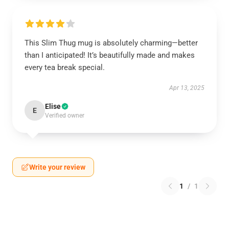
This Slim Thug mug is absolutely charming—better
than I anticipated! It’s beautifully made and makes
every tea break special.
Apr 13, 2025
Elise
E
Verified owner
Write your review
1
/
1