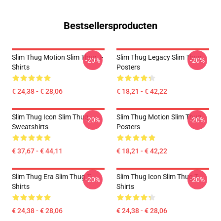
Bestsellersproducten
Slim Thug Motion Slim Thug T-
Slim Thug Legacy Slim Thug
-20%
-20%
Shirts
Posters
€ 24,38 - € 28,06
€ 18,21 - € 42,22
Slim Thug Icon Slim Thug
Slim Thug Motion Slim Thug
-20%
-20%
Sweatshirts
Posters
€ 37,67 - € 44,11
€ 18,21 - € 42,22
Slim Thug Era Slim Thug T-
Slim Thug Icon Slim Thug T-
-20%
-20%
Shirts
Shirts
€ 24,38 - € 28,06
€ 24,38 - € 28,06