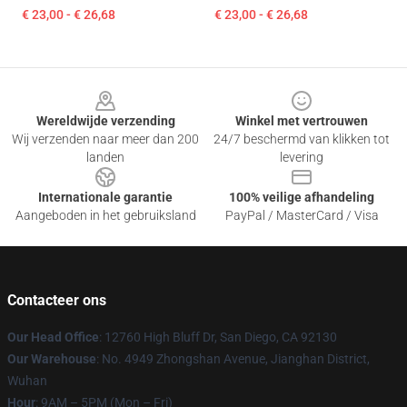
€ 23,00 - € 26,68
€ 23,00 - € 26,68
Footer
Wereldwijde verzending
Winkel met vertrouwen
Wij verzenden naar meer dan 200
24/7 beschermd van klikken tot
landen
levering
Internationale garantie
100% veilige afhandeling
Aangeboden in het gebruiksland
PayPal / MasterCard / Visa
Contacteer ons
Our Head Office
: 12760 High Bluff Dr, San Diego, CA 92130
Our Warehouse
: No. 4949 Zhongshan Avenue, Jianghan District,
Wuhan
Hour
: 9AM – 5PM (Mon – Fri)