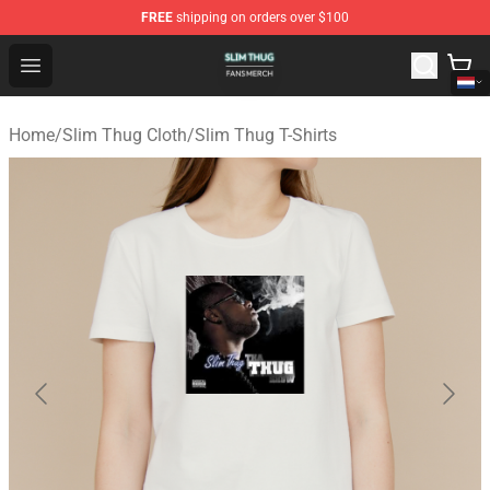
FREE
shipping on orders over $100
Slim Thug Shop - Official Slim Thug Merchandise Store
Open menu
Home
/
Slim Thug Cloth
/
Slim Thug T-Shirts