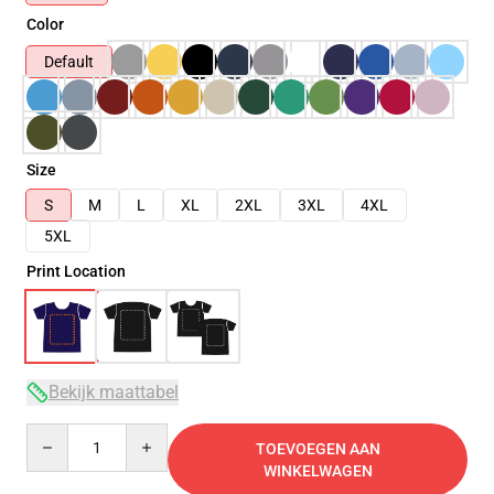
Color
Default
Size
S
M
L
XL
2XL
3XL
4XL
5XL
Print Location
Bekijk maattabel
Quantity
TOEVOEGEN AAN
WINKELWAGEN