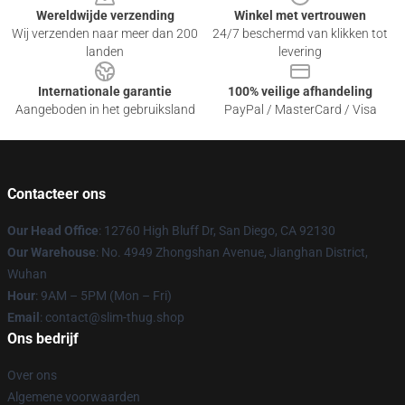
Wereldwijde verzending
Winkel met vertrouwen
Wij verzenden naar meer dan 200
24/7 beschermd van klikken tot
landen
levering
Internationale garantie
100% veilige afhandeling
Aangeboden in het gebruiksland
PayPal / MasterCard / Visa
Contacteer ons
Our Head Office
: 12760 High Bluff Dr, San Diego, CA 92130
Our Warehouse
: No. 4949 Zhongshan Avenue, Jianghan District,
Wuhan
Hour
: 9AM – 5PM (Mon – Fri)
Email
: contact@slim-thug.shop
Ons bedrijf
Over ons
Algemene voorwaarden