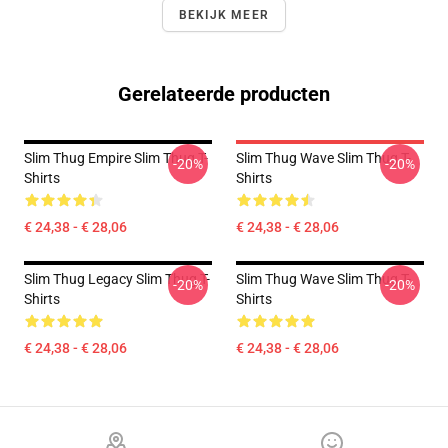
BEKIJK MEER
Gerelateerde producten
Slim Thug Empire Slim Thug T-
Slim Thug Wave Slim Thug T-
-20%
-20%
Shirts
Shirts
€ 24,38 - € 28,06
€ 24,38 - € 28,06
Slim Thug Legacy Slim Thug T-
Slim Thug Wave Slim Thug T-
-20%
-20%
Shirts
Shirts
€ 24,38 - € 28,06
€ 24,38 - € 28,06
Footer