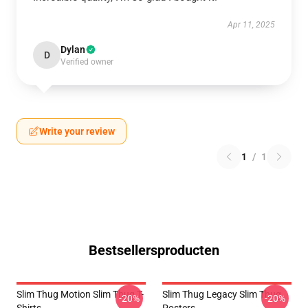
Apr 11, 2025
Dylan
D
Verified owner
Write your review
1
/
1
Bestsellersproducten
Slim Thug Motion Slim Thug T-
Slim Thug Legacy Slim Thug
-20%
-20%