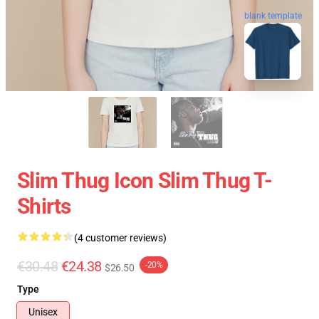
blank template
Slim Thug Icon Slim Thug T-
Shirts
(4 customer reviews)
€30.48
€24.38
-20%
$26.50
Type
Unisex